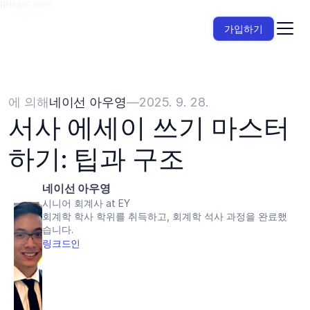
{{HeadCode}}
가입하기
에 의해
네이선 아우영
—
2025. 9. 28.
서사 에세이 쓰기 마스터
하기: 팁과 구조
네이선 아우영
시니어 회계사 at EY
회계학 학사 학위를 취득하고, 회계학 석사 과정을 완료했
습니다.
링크드인