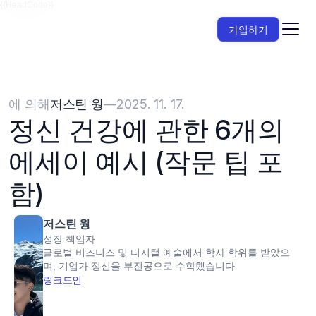
{{HeadCode}}
가입하기
에 의해
저스틴 웡
—
2025. 11. 17.
정신 건강에 관한 6개의 
에세이 예시 (작문 팁 포
함)
저스틴 웡
성장 책임자
글로벌 비즈니스 및 디지털 예술에서 학사 학위를 받았으
며, 기업가 정신을 부전공으로 수학했습니다.
링크드인