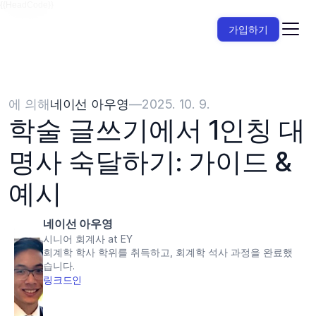
{{HeadCode}}
가입하기
에 의해
네이선 아우영
—
2025. 10. 9.
학술 글쓰기에서 1인칭 대
명사 숙달하기: 가이드 & 
예시
네이선 아우영
시니어 회계사 at EY
회계학 학사 학위를 취득하고, 회계학 석사 과정을 완료했
습니다.
링크드인