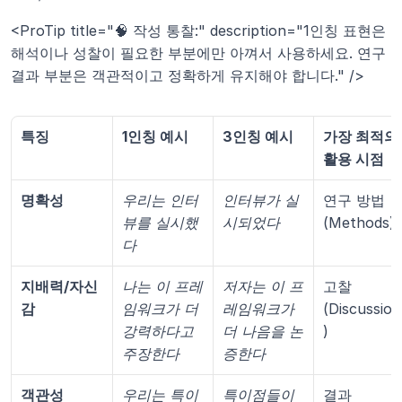
<ProTip title="🧠 작성 통찰:" description="1인칭 표현은 
해석이나 성찰이 필요한 부분에만 아껴서 사용하세요. 연구 
결과 부분은 객관적이고 정확하게 유지해야 합니다." />
특징
1인칭 예시
3인칭 예시
가장 최적의 
활용 시점
명확성
우리는 인터
인터뷰가 실
연구 방법 
뷰를 실시했
시되었다
(Methods)
다
지배력/자신
나는 이 프레
저자는 이 프
고찰 
감
임워크가 더 
레임워크가 
(Discussion
강력하다고 
더 나음을 논
)
주장한다
증한다
객관성
우리는 특이
특이점들이 
결과 