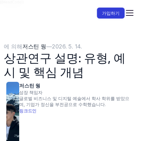
{{HeadCode}}
가입하기
에 의해
저스틴 웡
—
2026. 5. 14.
상관연구 설명: 유형, 예
시 및 핵심 개념
저스틴 웡
성장 책임자
글로벌 비즈니스 및 디지털 예술에서 학사 학위를 받았으
며, 기업가 정신을 부전공으로 수학했습니다.
링크드인