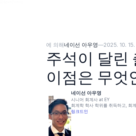
{{HeadCode}}
에 의해
네이선 아우영
—
2025. 10. 15.
주석이 달린 
이점은 무엇
네이선 아우영
시니어 회계사 at EY
회계학 학사 학위를 취득하고, 회
링크드인