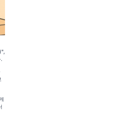
, 
.
하
보
 
러