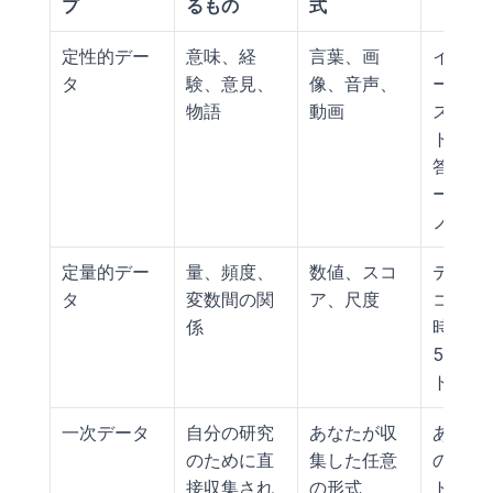
プ
るもの
式
定性的デー
意味、経
言葉、画
インタ
タ
験、意見、
像、音声、
ーのト
物語
動画
スクリ
ト、自
答のア
ート、
ノート
定量的デー
量、頻度、
数値、スコ
テスト
タ
変数間の関
ア、尺度
コア、
係
時間、
5のア
ト評価
一次データ
自分の研究
あなたが収
あなた
のために直
集した任意
のアン
接収集され
の形式
ト結果