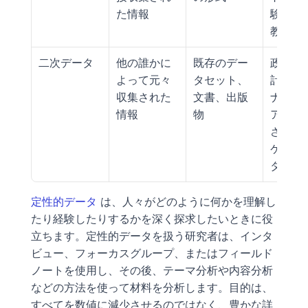
た情報
験、お
教室の
二次データ
他の誰かに
既存のデー
政府の
よって元々
タセット、
計、ジ
収集された
文書、出版
ナル記
情報
物
アーカ
された
ケート
タセッ
定性的データ
 は、人々がどのように何かを理解し
たり経験したりするかを深く探求したいときに役
立ちます。定性的データを扱う研究者は、インタ
ビュー、フォーカスグループ、またはフィールド
ノートを使用し、その後、テーマ分析や内容分析
などの方法を使って材料を分析します。目的は、
すべてを数値に減少させるのではなく、豊かな詳