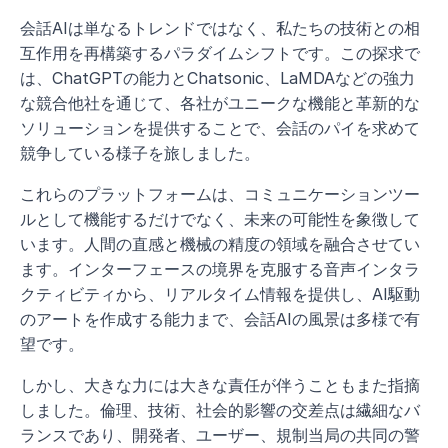
会話AIは単なるトレンドではなく、私たちの技術との相
互作用を再構築するパラダイムシフトです。この探求で
は、ChatGPTの能力とChatsonic、LaMDAなどの強力
な競合他社を通じて、各社がユニークな機能と革新的な
ソリューションを提供することで、会話のパイを求めて
競争している様子を旅しました。
これらのプラットフォームは、コミュニケーションツー
ルとして機能するだけでなく、未来の可能性を象徴して
います。人間の直感と機械の精度の領域を融合させてい
ます。インターフェースの境界を克服する音声インタラ
クティビティから、リアルタイム情報を提供し、AI駆動
のアートを作成する能力まで、会話AIの風景は多様で有
望です。
しかし、大きな力には大きな責任が伴うこともまた指摘
しました。倫理、技術、社会的影響の交差点は繊細なバ
ランスであり、開発者、ユーザー、規制当局の共同の警