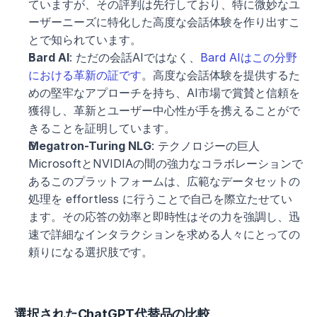
ていますが、その評判は先行しており、特に微妙なユ
ーザーニーズに特化した高度な会話体験を作り出すこ
とで知られています。
Bard AI
: ただの会話AIではなく、
Bard AIはこの分野
における革新の証です
。高度な会話体験を提供するた
めの堅牢なアプローチを持ち、AI市場で賞賛と信頼を
獲得し、革新とユーザー中心性が手を携えることがで
きることを証明しています。
Megatron-Turing NLG
: テクノロジーの巨人
MicrosoftとNVIDIAの間の強力なコラボレーションで
あるこのプラットフォームは、広範なデータセットの
処理を effortless に行うことで自己を際立たせてい
ます。その応答の効率と即時性はその力を強調し、迅
速で詳細なインタラクションを求める人々にとっての
頼りになる選択肢です。
選択されたChatGPT代替品の比較