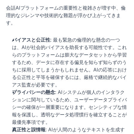
会話AIプラットフォームの重要性と複雑さが増す中、倫
理的なジレンマや技術的な難題が浮かび上がってきま
す。
バイアスと公正性
: 最も緊急の倫理的な懸念の一つ
は、AIが社会的バイアスを助長する可能性です。これ
らのプラットフォームは膨大なデータセットから学習
するため、データに存在する偏見を知らず知らずのう
ちに採用してしまうかもしれません。AIの応答におけ
る公正性と平等を確保するには、厳格で継続的なバイ
アス監査が必要です。
プライバシーの懸念
: AIシステムが個人のインタラク
ションに関与しているため、ユーザーデータプライバ
シーの確保が一層重要になります。センシティブな情
報を保護し、透明なデータ処理慣行を確立することが
最優先事項です。
真正性と誤情報
: AIが人間のようなテキストを生成す