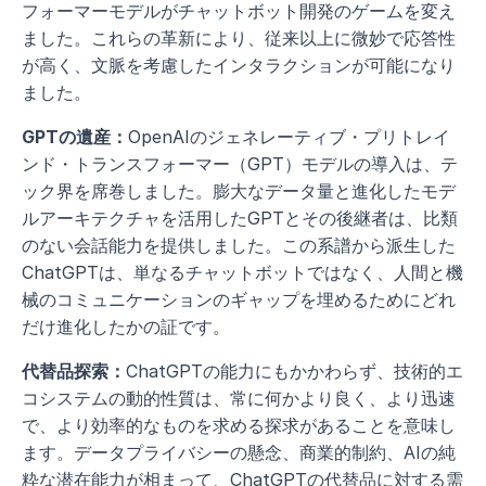
フォーマーモデルがチャットボット開発のゲームを変え
ました。これらの革新により、従来以上に微妙で応答性
が高く、文脈を考慮したインタラクションが可能になり
ました。
GPTの遺産：
OpenAIのジェネレーティブ・プリトレイ
ンド・トランスフォーマー（GPT）モデルの導入は、テ
ック界を席巻しました。膨大なデータ量と進化したモデ
ルアーキテクチャを活用したGPTとその後継者は、比類
のない会話能力を提供しました。この系譜から派生した
ChatGPTは、単なるチャットボットではなく、人間と機
械のコミュニケーションのギャップを埋めるためにどれ
だけ進化したかの証です。
代替品探索：
ChatGPTの能力にもかかわらず、技術的エ
コシステムの動的性質は、常に何かより良く、より迅速
で、より効率的なものを求める探求があることを意味し
ます。データプライバシーの懸念、商業的制約、AIの純
粋な潜在能力が相まって、ChatGPTの代替品に対する需