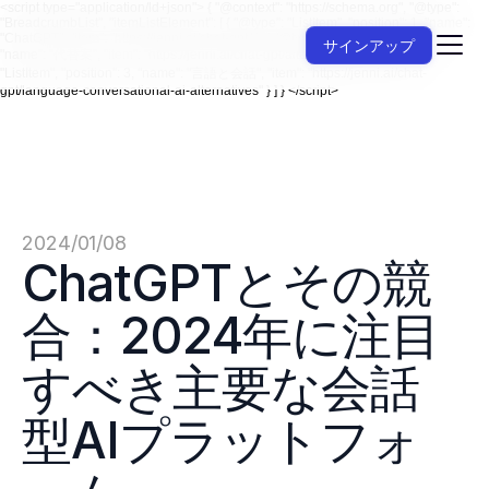
<script type="application/ld+json"> { "@context": "https://schema.org", "@type":
"BreadcrumbList", "itemListElement": [ { "@type": "ListItem", "position": 1, "name":
"ChatGPT", "item": "https://jenni.ai/chat-gpt" }, { "@type": "ListItem", "position": 2,
サインアップ
"name": "代替案", "item": "https://jenni.ai/chat-gpt/alternatives" }, { "@type":
"ListItem", "position": 3, "name": "言語と会話", "item": "https://jenni.ai/chat-
gpt/language-conversational-ai-alternatives" } ] } </script>
2024/01/08
ChatGPTとその競
合：2024年に注目
すべき主要な会話
型AIプラットフォ