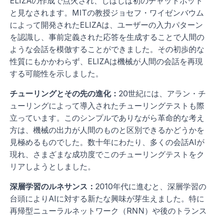
ELIZAの作成で点火され、しばしば初のチャットボット
と見なされます。MITの教授ジョセフ・ワイゼンバウム
によって開発されたELIZAは、ユーザーの入力パターン
を認識し、事前定義された応答を生成することで人間の
ような会話を模倣することができました。その初歩的な
性質にもかかわらず、ELIZAは機械が人間の会話を再現
する可能性を示しました。
チューリングとその先の進化：
20世紀には、アラン・チ
ューリングによって導入されたチューリングテストも際
立っています。このシンプルでありながら革命的な考え
方は、機械の出力が人間のものと区別できるかどうかを
見極めるものでした。数十年にわたり、多くの会話AIが
現れ、さまざまな成功度でこのチューリングテストをク
リアしようとしました。
深層学習のルネサンス：
2010年代に進むと、深層学習の
台頭によりAIに対する新たな興味が芽生えました。特に
再帰型ニューラルネットワーク（RNN）や後のトランス