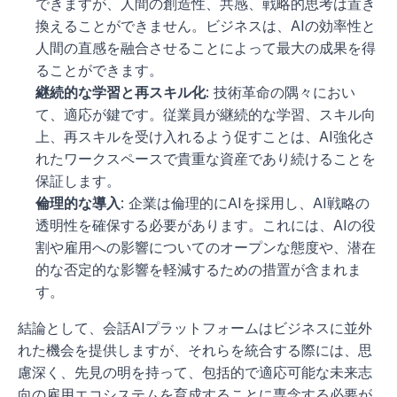
できますが、人間の創造性、共感、戦略的思考は置き
換えることができません。ビジネスは、AIの効率性と
人間の直感を融合させることによって最大の成果を得
ることができます。
継続的な学習と再スキル化
: 技術革命の隅々におい
て、適応が鍵です。従業員が継続的な学習、スキル向
上、再スキルを受け入れるよう促すことは、AI強化さ
れたワークスペースで貴重な資産であり続けることを
保証します。
倫理的な導入
: 企業は倫理的にAIを採用し、AI戦略の
透明性を確保する必要があります。これには、AIの役
割や雇用への影響についてのオープンな態度や、潜在
的な否定的な影響を軽減するための措置が含まれま
す。
結論として、会話AIプラットフォームはビジネスに並外
れた機会を提供しますが、それらを統合する際には、思
慮深く、先見の明を持って、包括的で適応可能な未来志
向の雇用エコシステムを育成することに専念する必要が