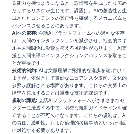
る能力を持つようになると、誤情報を生成したり広め
たりするリスクが生じます。課題は、AIの創造性と生
成されたコンテンツの真正性を確保するメカニズムを
バランスさせることにあります。
AIへの依存
: 会話AIプラットフォームへの過剰な依存
は、人間のインタラクションを減少させ、社会的スキ
ルや人間関係に影響を与える可能性があります。AI支
援と人間主導のインタラクションのバランスを取るこ
とが重要です。
技術的制約
: AIは文脈理解に飛躍的な進歩を遂げてい
ますが、依然として微妙なニュアンスや皮肉、文化的
参照が誤解される場面があります。これらの文脈上の
障壁を克服することは重要な技術的課題です。
規制の課題
: 会話AIプラットフォームがさまざまなセ
クターに浸透する中で、明確な規制ガイドラインを確
立することが不可欠になります。これらの規制は、AI
の責任、透明性、および倫理的考慮事項といった側面
に対処する必要があります。