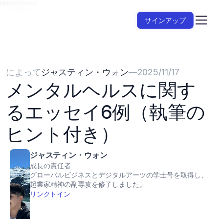
{{HeadCode}}
サインアップ
によって
ジャスティン・ウォン
—
2025/11/17
メンタルヘルスに関す
るエッセイ6例（執筆の
ヒント付き）
ジャスティン・ウォン
成長の責任者
グローバルビジネスとデジタルアーツの学士号を取得し、
起業家精神の副専攻を修了しました。
リンクトイン