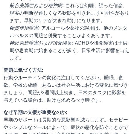
統合失調症および精神病:
 これらは幻聴、誤った信念、
現実の判断が難しくなる状態を引き起こす可能性があり
ます。早期のケアが大きな助けになります。
物質使用障害:
 アルコールや薬物の誤用は、他のメンタ
ルヘルスの問題と併発することがよくあります。
神経発達障害および摂食障害:
 ADHDや摂食障害は子供
期や思春期に始まることが多く、日常生活に影響を与え
ます。
問題に気づく方法:
行動やルーティンの変化に注目してください。睡眠、食
欲、学校の成績、あるいは社会生活における変化に気づき
ましょう。問題が2週間以上続き、日常のタスクに影響を
与えている場合は、助けを求めるべき時です。
なぜ早期の支援が重要なのか:
早期のサポートは長期的な悪影響を減らします。セラピー
やシンプルなツールによって、症状の悪化を防ぐことがで