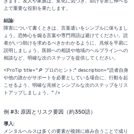
きます。友人や家族は、変化に気づき、助けを差し伸べる
上で重要な役割を果たします。
結論:
障害について書くときは、言葉遣いをシンプルに保ちまし
ょう。恐怖心を煽る言葉や専門用語は避けてください。読
者がいつ助けを求めるべきかわかるように、兆候を平易に
説明しましょう。医師への相談や地域のヘルプラインへの
相談など、明確な次のステップを提供してください。
<ProTip title="🔎 プロのヒント:" description="読者自身
や他の誰かがサポートを必要としている場合に、行動を起
こせるよう、明確な兆候とシンプルな次のステップをリス
トアップしましょう。" />
例 #3: 原因とリスク要因（約350語）
導入:
メンタルヘルスは多くの要素が複雑に絡み合うことで成り