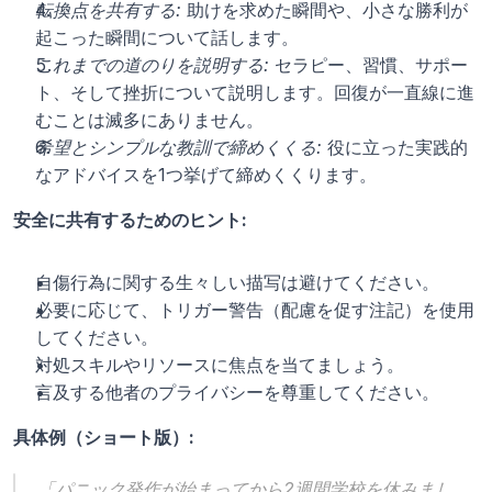
転換点を共有する:
 助けを求めた瞬間や、小さな勝利が
起こった瞬間について話します。
これまでの道のりを説明する:
 セラピー、習慣、サポー
ト、そして挫折について説明します。回復が一直線に進
むことは滅多にありません。
希望とシンプルな教訓で締めくくる:
 役に立った実践的
なアドバイスを1つ挙げて締めくくります。
安全に共有するためのヒント:
自傷行為に関する生々しい描写は避けてください。
必要に応じて、トリガー警告（配慮を促す注記）を使用
してください。
対処スキルやリソースに焦点を当てましょう。
言及する他者のプライバシーを尊重してください。
具体例（ショート版）:
「パニック発作が始まってから2週間学校を休みまし