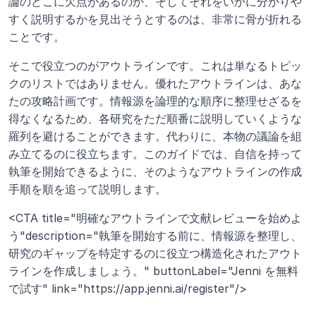
論のどこに欠点があるのか、そしてそれをいかに分かりや
すく説明するかを見出そうとするのは、非常に骨が折れる
ことです。
そこで役立つのがアウトラインです。これは単なるトピッ
クのリストではありません。優れたアウトラインは、あな
たの攻略計画です。情報源を論理的な順序に整理せざるを
得なくなるため、各研究をただ順番に説明していくような
羅列を避けることができます。代わりに、本物の議論を組
み立てるのに役立ちます。このガイドでは、自信を持って
執筆を開始できるように、そのようなアウトラインの作成
手順を順を追って説明します。
<CTA title="明確なアウトラインで文献レビューを始めよ
う"description="執筆を開始する前に、情報源を整理し、
研究のギャップを特定するのに役立つ構造化されたアウト
ラインを作成しましょう。" buttonLabel="Jenni を無料
で試す" link="https://app.jenni.ai/register"/>