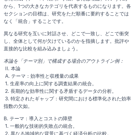
から、1つの大きなカテゴリを代表するものになります。各
セクションの目標は、研究をただ順番に要約することでは
なく「統合」することです。 
異なる研究を互いに対話させ、どこで一致し、どこで衝突
し、全体として何が欠けているのかを指摘します。批評や
直接的な比較を組み込みましょう。
本論を「テーマ別」で構成する場合のアウトライン例：
 II. 本論
 A. テーマ：効率性と収穫量の成果
 1. 生産率の向上に関する調査結果の統合。
 2. 長期的な効率性に関する矛盾するデータの分析。
 3. 特定されたギャップ：研究間における標準化された効率
指数の欠如。
B. テーマ：導入とコストの障壁
 1. 一般的な技術的失敗点の統合。
 2. 異なる地域的な背景に基づく経済分析の比較。