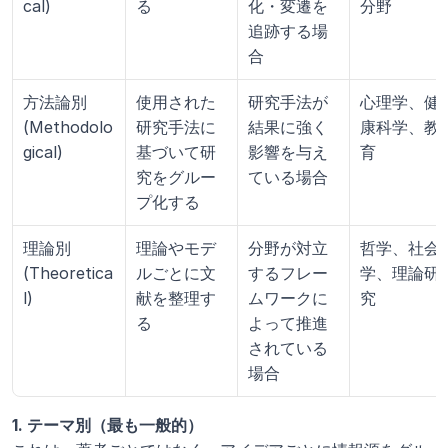
cal)
る
化・変遷を
分野
追跡する場
合
方法論別 
使用された
研究手法が
心理学、健
(Methodolo
研究手法に
結果に強く
康科学、教
gical)
基づいて研
影響を与え
育
究をグルー
ている場合
プ化する
理論別 
理論やモデ
分野が対立
哲学、社会
(Theoretica
ルごとに文
するフレー
学、理論研
l)
献を整理す
ムワークに
究
る
よって推進
されている
場合
1. テーマ別（最も一般的）