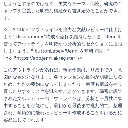
しようとするのではなく、主要なテーマ、比較、研究のギ
ャップを定義した明確な構造から書き始めることができま
す。
<CTA title="アウトラインを強力な文献レビューに仕上げ
よう" description="構成や流れを維持したまま、Jenniを
使ってアウトラインを明確かつ分析的なセクションに拡張
しましょう。" buttonLabel="Jenni を無料で試す" 
link="https://app.jenni.ai/register"/>
このアウトラインがあれば、執筆作業はより集中でき、意
図的なものとなります。各セクションの目的が明確になる
ため、ただの要約になってしまったり、何度も構成をやり
直したりするリスクを減らすことができます。綿密に設計
された文献レビューのアウトラインは、分析と一貫性に集
中することを可能にし、最初から最後まで批判的で、整理
され、学術的に優れたレビューを作成することをはるかに
容易にしてくれます。