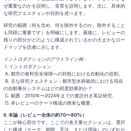
ぜ重要なのかを説明し、背景を説明します。次に、具体的
な研究クエスチョンや目的を述べます。 
研究の範囲（何を含め、何を除外するのか。除外すること
も同様に重要です）を明確にします。最後に、レビューの
残りの部分がどのように構成されているかの大まかなロー
ドマップを読者に示します。
イントロダクションのアウトライン例：
 I. イントロダクション
 A. 都市の食料安全保障への対処における自動化の役割。
 B. 主な研究クエスチョン：都市型水耕栽培における現在
の自動養分システムはどの程度効果的か？
 C. 範囲：2010年〜2024年までの査読付き実証研究。
 D. 本レビューのテーマ構成の簡単な概要。
II. 本論（レビュー全体の約70〜80%）
ここが核心部分です。ここでの各主要セクションは、選択
した構成（テーマ、期間、手法、または理論）のいずれか