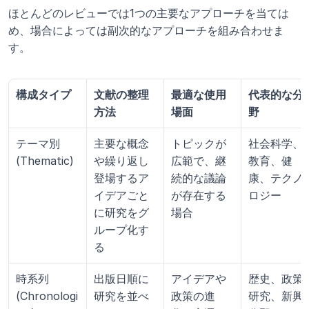
ほとんどのレビューでは1つの主要なアプローチを当ては
め、場合によっては副次的なアプローチを組み合わせま
す。
構成タイプ
文献の整理
最適な使用
代表的な分
方法
場面
野
テーマ別 
主要な概念
トピックが
社会科学、
(Thematic)
や繰り返し
広範で、継
教育、健
登場するア
続的な議論
康、テクノ
イデアごと
が存在する
ロジー
に研究をグ
場合
ループ化す
る
時系列 
出版日順に
アイデアや
歴史、政策
(Chronologi
研究を並べ
政策の進
研究、新興