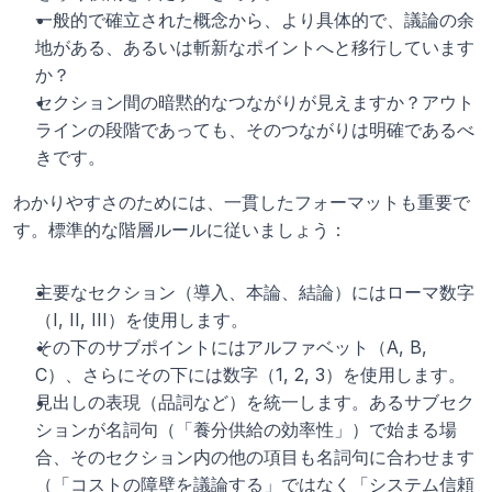
一般的で確立された概念から、より具体的で、議論の余
地がある、あるいは斬新なポイントへと移行しています
か？
セクション間の暗黙的なつながりが見えますか？アウト
ラインの段階であっても、そのつながりは明確であるべ
きです。
わかりやすさのためには、一貫したフォーマットも重要で
す。標準的な階層ルールに従いましょう：
主要なセクション（導入、本論、結論）にはローマ数字
（I, II, III）を使用します。
その下のサブポイントにはアルファベット（A, B, 
C）、さらにその下には数字（1, 2, 3）を使用します。
見出しの表現（品詞など）を統一します。あるサブセク
ションが名詞句（「養分供給の効率性」）で始まる場
合、そのセクション内の他の項目も名詞句に合わせます
（「コストの障壁を議論する」ではなく「システム信頼