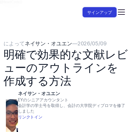
{{HeadCode}}
サインアップ
によって
ネイサン・オユエン
—
2026/05/09
明確で効果的な文献レビ
ューのアウトラインを
作成する方法
ネイサン・オユエン
EYのシニアアカウンタント
会計学の学士号を取得し、会計の大学院ディプロマを修了
しました
リンクトイン