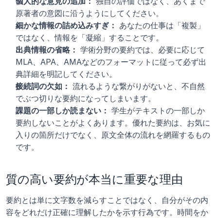
個人的な意見の追加：
 独自の評価ではなく、あくまで
原著者の意図に沿うようにしてください。
細かな情報の詰め込みすぎ：
 あなたの仕事は「複製」
ではなく、情報を「凝縮」することです。
出典情報の省略：
 学術分野の要約では、必要に応じて
MLA、APA、AMAなどのフォーマットに従って必ず出
典詳細を明記してください。
接続詞の欠如：
 流れるような繋がりがないと、不自然
でぶつ切りな要約になってしまいます。
課題の一部しか読まない：
 学生がテキストの一部しか
要約しないことがよくあります。優れた要約は、お気に
入りの箇所だけでなく、原文全体の流れを網羅するもの
です。
質の高い要約が本当に重要な理由
要約とは単に文字数を減らすことではなく、自分がその内
容をどれだけ正確に理解したかを示す行為です。時間をか