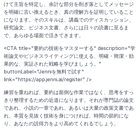
けて主旨を特定し、余計な部分を削ぎ落としてメッセージ
を明確に言い換えるとき、真の理解力を証明していること
になります。そのスキルは、講義でのディスカッション、
研究論文、ビジネス文書、さらには日々の読書に至るま
で、あらゆる場面で活きてきます。
<CTA title="要約の技術をマスターする" description="学
術論文やビジネスライティングに使える、明確・簡潔・効
果的な、実証された戦略を学びましょう。" 
buttonLabel="Jenniを無料で試す" 
link="https://app.jenni.ai/register" />
練習を重ねれば、要約は面倒な作業ではなく、思考をすっ
きり整理するための近道になります。それが専門誌の論文
であれ、小説の一章であれ、あるいは大量の政策文書であ
れ、本質を見抜く技術を身につければ、時間の節約にな
り、あなたの説得力をより高めてくれるでしょう。