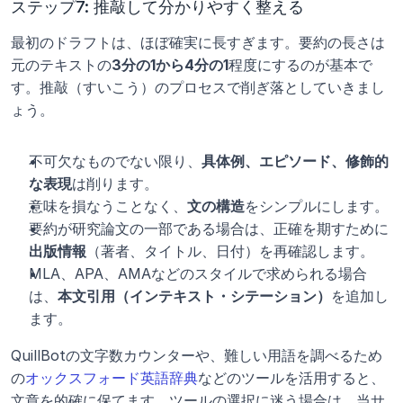
ステップ7: 推敲して分かりやすく整える
最初のドラフトは、ほぼ確実に長すぎます。要約の長さは
元のテキストの
3分の1から4分の1
程度にするのが基本で
す。推敲（すいこう）のプロセスで削ぎ落としていきまし
ょう。
不可欠なものでない限り、
具体例、エピソード、修飾的
な表現
は削ります。
意味を損なうことなく、
文の構造
をシンプルにします。
要約が研究論文の一部である場合は、正確を期すために
出版情報
（著者、タイトル、日付）を再確認します。
MLA、APA、AMAなどのスタイルで求められる場合
は、
本文引用（インテキスト・シテーション）
を追加し
ます。
QuillBotの文字数カウンターや、難しい用語を調べるため
の
オックスフォード英語辞典
などのツールを活用すると、
文章を的確に保てます。ツールの選択に迷う場合は、当サ