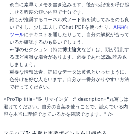
余白に素早くメモを書き込みます。後から記憶を呼び起
こせる程度の短い内容で十分です。
誰もが推奨するコーネル式ノート術を試してみるのも良
いですし、少し工夫してChat PDFを使ったり、
AI要約
ツール
にテキストを通したりして、自分の解釈が合って
いるか確認するのも良いでしょう。
一部のセクション（特に
博士論文
など）は、頭が混乱す
るほど複雑な場合があります。必要であれば2回読み返
しましょう。
重要な情報は青、詳細なデータは黄色といったように、
色分けを好む人もいます。自分が一番分かりやすい方法
で行ってください。
<ProTip title="📝 リマインダー:" description="丸写しは
避けてください。自分の言葉を使うことで、読んでいる内
容を本当に理解できているかを確認できます。" />
ステップ3: 主旨と重要ポイントを見極める