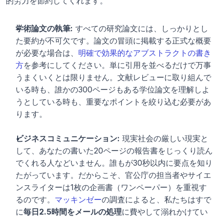
的労力を節約してくれます。
学術論文の執筆:
 すべての研究論文には、しっかりとし
た要約が不可欠です。論文の冒頭に掲載する正式な概要
が必要な場合は、
明確で効果的なアブストラクトの書き
方
を参考にしてください。単に引用を並べるだけで万事
うまくいくとは限りません。文献レビューに取り組んで
いる時も、誰かの300ページもある学位論文を理解しよ
うとしている時も、重要なポイントを絞り込む必要があ
ります。
ビジネスコミュニケーション:
 現実社会の厳しい現実と
して、あなたの書いた20ページの報告書をじっくり読ん
でくれる人などいません。誰もが30秒以内に要点を知り
たがっています。だからこそ、官公庁の担当者やサイエ
ンスライターは1枚の企画書（ワンペーパー）を重視す
るのです。
マッキンゼー
の調査によると、私たちはすで
に
毎日2.5時間をメールの処理
に費やして溺れかけてい