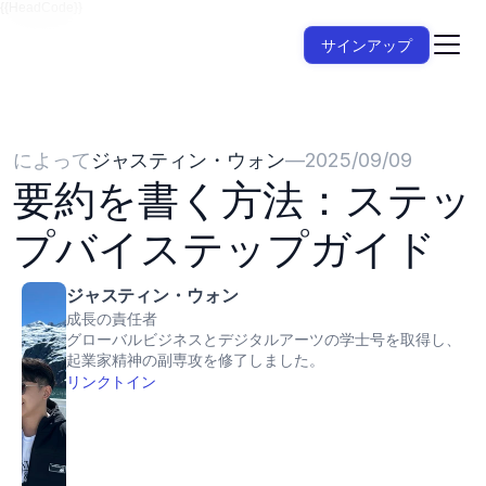
{{HeadCode}}
サインアップ
によって
ジャスティン・ウォン
—
2025/09/09
要約を書く方法：ステッ
プバイステップガイド
ジャスティン・ウォン
成長の責任者
グローバルビジネスとデジタルアーツの学士号を取得し、
起業家精神の副専攻を修了しました。
リンクトイン