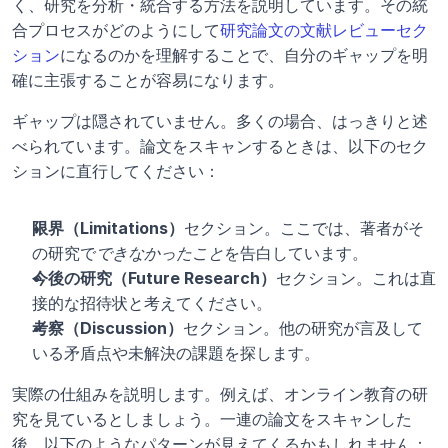
く、研究を分析・統合する方法を説明しています。その統
合プロセスがどのようにして
研究論文の文献レビューセク
ション
になるのかを理解することで、自分のギャップを明
確に主張することが容易になります。
ギャップは隠されていません。多くの場合、はっきりと述
べられています。論文をスキャンするときは、以下のセク
ションに直行してください：
限界（Limitations）
セクション。ここでは、著者がそ
の研究で
できなかったこと
を告白しています。
今後の研究（Future Research）
セクション。これは直
接的な招待状と考えてください。
考察（Discussion）
セクション。他の研究が言及して
いる矛盾点や未解決の課題を探します。
実際の仕組みを説明します。例えば、オンライン教育の研
究を見ているとしましょう。一連の論文をスキャンした
後、以下のようなパターンが見えてくるかもしれません：