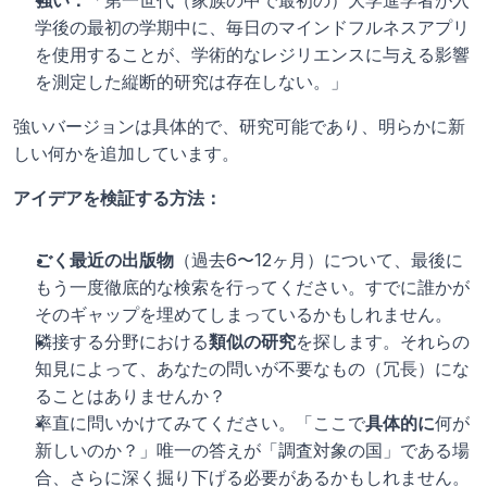
強い：
「第一世代（家族の中で最初の）大学進学者が入
学後の最初の学期中に、毎日のマインドフルネスアプリ
を使用することが、学術的なレジリエンスに与える影響
を測定した縦断的研究は存在しない。」
強いバージョンは具体的で、研究可能であり、明らかに新
しい何かを追加しています。
アイデアを検証する方法：
ごく最近の出版物
（過去6〜12ヶ月）について、最後に
もう一度徹底的な検索を行ってください。すでに誰かが
そのギャップを埋めてしまっているかもしれません。
隣接する分野における
類似の研究
を探します。それらの
知見によって、あなたの問いが不要なもの（冗長）にな
ることはありませんか？
率直に問いかけてみてください。「ここで
具体的に
何が
新しいのか？」唯一の答えが「調査対象の国」である場
合、さらに深く掘り下げる必要があるかもしれません。