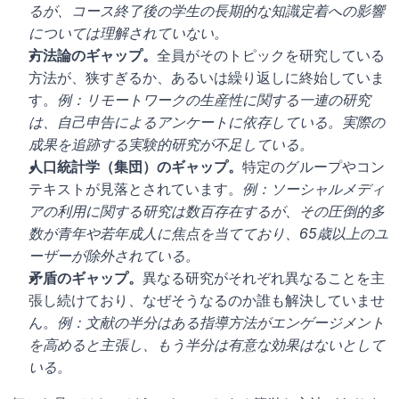
るが、コース終了後の学生の長期的な知識定着への影響
については理解されていない。
方法論のギャップ。
全員がそのトピックを研究している
方法が、狭すぎるか、あるいは繰り返しに終始していま
す。
例：リモートワークの生産性に関する一連の研究
は、自己申告によるアンケートに依存している。実際の
成果を追跡する実験的研究が不足している。
人口統計学（集団）のギャップ。
特定のグループやコン
テキストが見落とされています。
例：ソーシャルメディ
アの利用に関する研究は数百存在するが、その圧倒的多
数が青年や若年成人に焦点を当てており、65歳以上のユ
ーザーが除外されている。
矛盾のギャップ。
異なる研究がそれぞれ異なることを主
張し続けており、なぜそうなるのか誰も解決していませ
ん。
例：文献の半分はある指導方法がエンゲージメント
を高めると主張し、もう半分は有意な効果はないとして
いる。