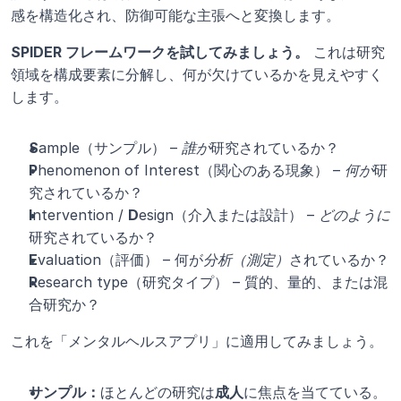
感を構造化され、防御可能な主張へと変換します。
SPIDER フレームワークを試してみましょう。
 これは研究
領域を構成要素に分解し、何が欠けているかを見えやすく
します。
S
ample（サンプル） – 
誰が
研究されているか？
P
henomenon of Interest（関心のある現象） – 
何が
研
究されているか？
I
ntervention / 
D
esign（介入または設計） – 
どのように
研究されているか？
E
valuation（評価） – 何が
分析（測定）
されているか？
R
esearch type（研究タイプ） – 質的、量的、または混
合研究か？
これを「メンタルヘルスアプリ」に適用してみましょう。
サンプル：
ほとんどの研究は
成人
に焦点を当てている。