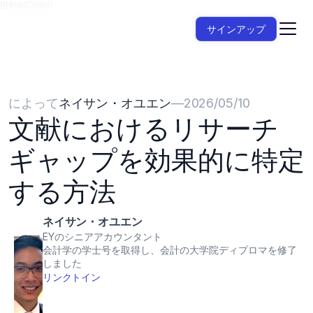
{{HeadCode}}
サインアップ
によって
ネイサン・オユエン
—
2026/05/10
文献におけるリサーチ
ギャップを効果的に特定
する方法
ネイサン・オユエン
EYのシニアアカウンタント
会計学の学士号を取得し、会計の大学院ディプロマを修了
しました
リンクトイン