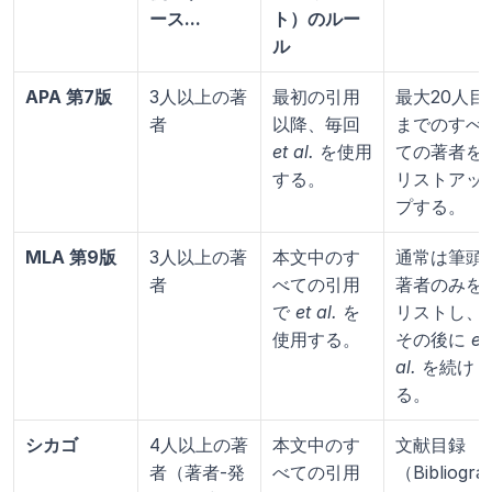
ース...
ト）のルー
ル
APA 第7版
3人以上の著
最初の引用
最大20人目
者
以降、毎回 
までのすべ
et al.
 を使用
ての著者を
する。
リストアッ
プする。
MLA 第9版
3人以上の著
本文中のす
通常は筆頭
者
べての引用
著者のみを
で 
et al.
 を
リストし、
使用する。
その後に 
et 
al.
 を続け
る。
シカゴ
4人以上の著
本文中のす
文献目録
者（著者-発
べての引用
（Bibliogra