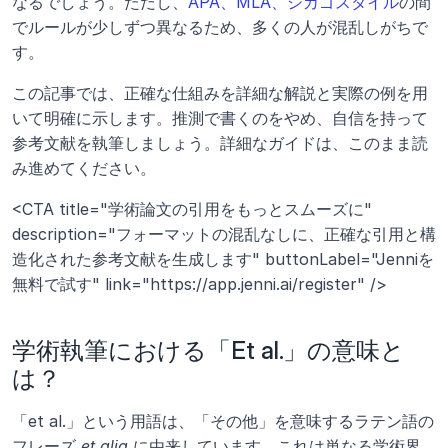
なるでしょう。ただし、
APA、MLA、シカゴスタイル
の間
でルールが少しずつ異なるため、多くの人が混乱しがちで
す。
この記事では、正確な仕組みを詳細な解説と実際の例を用
いて明確に示します。推測で書くのをやめ、自信を持って
参考文献を執筆しましょう。詳細なガイドは、このまま読
み進めてください。
<CTA title="学術論文の引用をもっとスムーズに" 
description="フォーマットの混乱なしに、正確な引用と構
造化された参考文献を生成します" buttonLabel="Jenniを
無料で試す" link="https://app.jenni.ai/register" />
学術執筆における「Et al.」の意味と
は？
「et al.」という用語は、「その他」を意味するラテン語の
フレーズ 
et alia
 に由来しています。これは単なる学術界