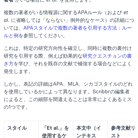
複数の著者がいる情報源に関するAPAルール（および 
et 
al.
 に省略しては「ならない」例外的なケース）の詳細につ
いては、
APAスタイルで複数の著者を引用する方法：ルー
ルと例
を参照してください。
これは、特定の研究方向性を確立し、同時に複数の裏付け
研究を引用する際、例えば効果的な
研究クエスチョンの書
き方
を学び、それを既存の文献で補強する場合などによく
発生します。
しかし、表記の詳細はAPA、MLA、シカゴスタイルのどれ
を使用しているかによって異なります。Scribbrの編集者
によると、この細部を間違えることは非常によくあるミス
の1つです。
スタイル
「Et al.」を
本文中（イ
参考文献リ
使用するケ
ンテキス
スト