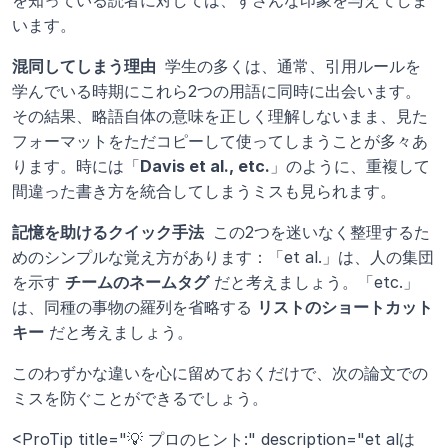
を知っている読者に対しては、ずさんな印象を与えてしま
います。
混同してしまう理由 
 学生の多くは、通常、引用ルールを
学んでいる時期にこれら2つの用語に同時に出会います。
その結果、略語自体の意味を正しく理解しないまま、見た
フォーマットをただコピーして使ってしまうことが多々あ
ります。時には「
Davis et al., etc.
」のように、重複して
間違った書き方を統合してしまうミスも見られます。
記憶を助けるクイック手法 
 この2つを迷いなく整理するた
めのシンプルな覚え方があります：「et al.」は、人の集団
を示す 
チームのネームタグ
 だと考えましょう。「etc.」
は、同種の事物の羅列を省略する 
リストのショートカット
キー
 だと考えましょう。
このわずかな違いを心に留めておくだけで、次の論文での
ミスを防ぐことができるでしょう。
<ProTip title="💡 プロのヒント:" description="et alは