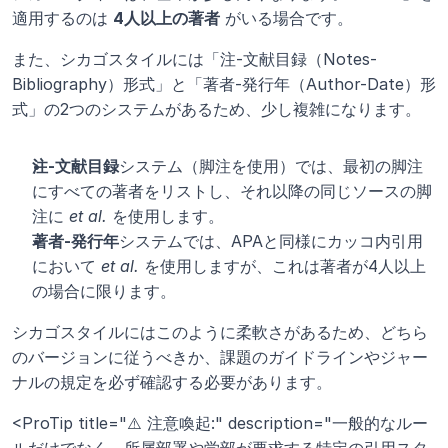
適用するのは 
4人以上の著者
 がいる場合です。
また、シカゴスタイルには「注-文献目録（Notes-
Bibliography）形式」と「著者-発行年（Author-Date）形
式」の2つのシステムがあるため、少し複雑になります。
注-文献目録
システム（脚注を使用）では、最初の脚注
にすべての著者をリストし、それ以降の同じソースの脚
注に 
et al.
 を使用します。
著者-発行年
システムでは、APAと同様にカッコ内引用
において 
et al.
 を使用しますが、これは著者が4人以上
の場合に限ります。
シカゴスタイルにはこのように柔軟さがあるため、どちら
のバージョンに従うべきか、課題のガイドラインやジャー
ナルの規定を必ず確認する必要があります。
<ProTip title="⚠️ 注意喚起:" description="一般的なルー
ルだけでなく、所属部署や学部が要求する特定の引用スタ