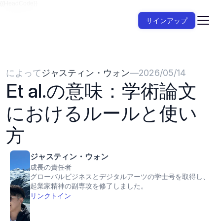
{{HeadCode}}
サインアップ
によって
ジャスティン・ウォン
—
2026/05/14
Et al.の意味：学術論文
におけるルールと使い
方
ジャスティン・ウォン
成長の責任者
グローバルビジネスとデジタルアーツの学士号を取得し、
起業家精神の副専攻を修了しました。
リンクトイン