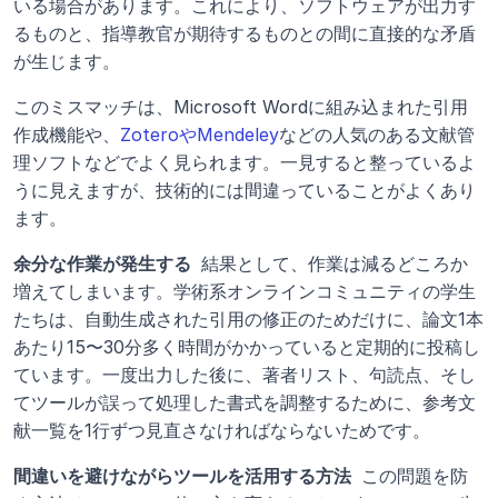
いる場合があります。これにより、ソフトウェアが出力す
るものと、指導教官が期待するものとの間に直接的な矛盾
が生じます。
このミスマッチは、Microsoft Wordに組み込まれた引用
作成機能や、
ZoteroやMendeley
などの人気のある文献管
理ソフトなどでよく見られます。一見すると整っているよ
うに見えますが、技術的には間違っていることがよくあり
ます。
余分な作業が発生する 
 結果として、作業は減るどころか
増えてしまいます。学術系オンラインコミュニティの学生
たちは、自動生成された引用の修正のためだけに、論文1本
あたり15〜30分多く時間がかかっていると定期的に投稿し
ています。一度出力した後に、著者リスト、句読点、そし
てツールが誤って処理した書式を調整するために、参考文
献一覧を1行ずつ見直さなければならないためです。
間違いを避けながらツールを活用する方法 
 この問題を防