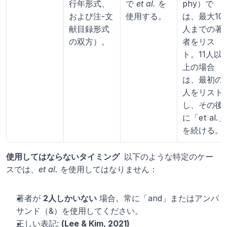
行年形式、
で 
et al.
 を
phy）で
および注-文
使用する。
は、最大10
献目録形式
人までの著
の双方）。
者をリス
ト。11人以
上の場合
は、最初の
人をリスト
し、その後
に「et al.」
を続ける。
使用してはならないタイミング 
 以下のような特定のケー
スでは、
et al.
 を使用してはなりません：
著者が 
2人しかいない
 場合。常に「and」またはアンパ
サンド（&）を使用してください。
正しい表記: 
(Lee & Kim, 2021)