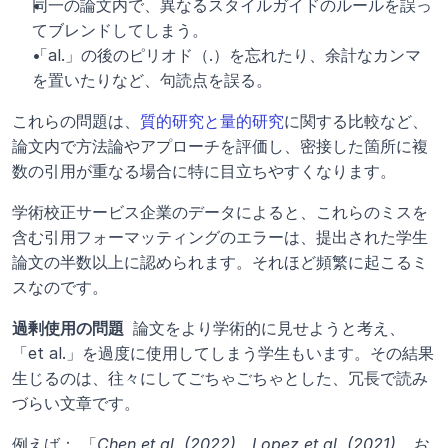
同一の論文内で、異なるスタイルガイドのルールを誤っ
てブレンドしてしまう。
「al.」の後のピリオド（.）を忘れたり、余計なカンマ
を置いたりなど、句読点を誤る。
これらの問題は、
質的研究と量的研究
に関する比較など、
論文内で方法論やアプローチを評価し、密接した箇所に複
数の引用が重なる場合に特に目立ちやすくなります。
学術校正サービス企業のデータによると、これらのミスを
含む引用フォーマッティングのエラーは、提出された学生
論文の半数以上に認められます。それほど頻繁に起こるミ
スなのです。
過剰使用の問題 
 論文をより学術的に見せようと考え、
「et al.」を過度に使用してしまう学生もいます。その結果
生じるのは、往々にしてごちゃごちゃとした、冗長で読み
づらい文章です。
例えば： 「
Chen et al. (2022)、Lopez et al. (2021)、お