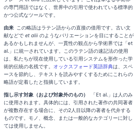
の専門用語ではなく、世界中の引用で使われている標準的
かつ公式なツールです。
由来 
 この略語はラテン語からの直接の借用です。古い文
献などで 
et alii
 のようなバリエーションを目にすることが
あるかもしれませんが、一貫性の観点から学術界では「et 
al.」に統一されています。このラテン語の速記法の使用
は、私たちが現在使用している引用システムを形作った学
術的伝統の名残です。
オックスフォード英語辞典
は、スペ
ースを節約し、テキストを読みやすくするためにこれらの
略語が定着したと指摘しています。
指し示す対象（および対象外のもの） 
 「Et al.」は人のみ
に使用されます。具体的には、引用された著作の共同著者
が複数存在する場合に、その2人目以降の著者を代弁する
ものです。モノ、概念、または一般的なカテゴリーに対し
ては使用しません。