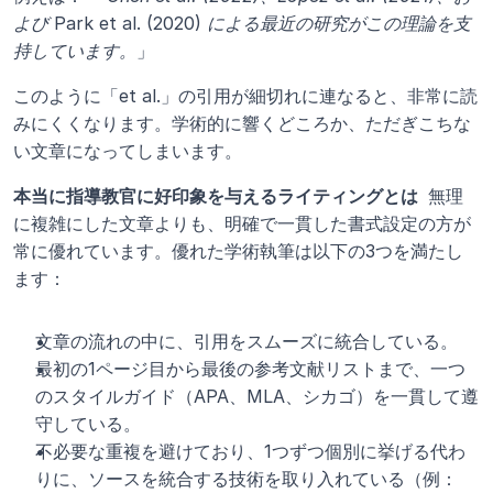
よび
 Park et al. (2020) 
による最近の研究がこの理論を支
持しています。
」
このように「et al.」の引用が細切れに連なると、非常に読
みにくくなります。学術的に響くどころか、ただぎこちな
い文章になってしまいます。
本当に指導教官に好印象を与えるライティングとは 
 無理
に複雑にした文章よりも、明確で一貫した書式設定の方が
常に優れています。優れた学術執筆は以下の3つを満たし
ます：
文章の流れの中に、引用をスムーズに統合している。
最初の1ページ目から最後の参考文献リストまで、一つ
のスタイルガイド（APA、MLA、シカゴ）を一貫して遵
守している。
不必要な重複を避けており、1つずつ個別に挙げる代わ
りに、ソースを統合する技術を取り入れている（例：