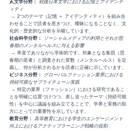
人文学分野：
戦後日本文学における記憶とアイデンテ
ィティ
 → 2つのテーマ（記憶 ＋ アイデンティティ）を組み合
わせることで読者を惹きつけ、曖昧になることなく、文
化的・歴史的な分析を示唆しています。
社会科学分野：
ソーシャルメディアの利用とそれが思
春期のメンタルヘルスに与える影響
 → 率直でありながら学術的です。対象となる集団（思
春期の若者）と調査された変数（メンタルヘルス）を定
義し、何が分析されるかを読者に正確に示しています。
ビジネス分野：
グローバルファッション業界における
持続可能なサプライチェーン実践
 → 特定の業界（ファッション）における研究であるこ
とを明確に位置づけつつ、差し迫ったテーマ（持続可能
性）を中心に議論を組み立てることで、学界と実務の双
方にとっての重要性を示しています。
教育分野：
高等教育における学生のエンゲージメント
向上におけるアクティブラーニング戦略の役割