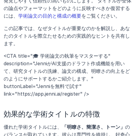
発見しやすく信頼性の高いものにします。 タイトルが全体
の論点やフォーマットをどのように反映すべきか復習する
には、
学術論文の目的と構成の概要
をご覧ください。
この記事では、なぜタイトルが重要なのかを解説し、あな
たのタイトルを際立たせるための実践的なヒントを共有し
ます。
<CTA title="🎓 学術論文の執筆をマスターする" 
description="JenniがAI支援のドラフト作成機能を用い
て、研究タイトルの洗練、論文の構成、明瞭さの向上をど
のようにサポートするかご紹介します。" 
buttonLabel="Jenniを無料で試す" 
link="https://app.jenni.ai/register" />
効果的な学術タイトルの特徴
優れた学術タイトルには、
「明瞭さ、簡潔さ、トーン」
の
バランスが取れています。彼らは専門性を維持し、好奇心