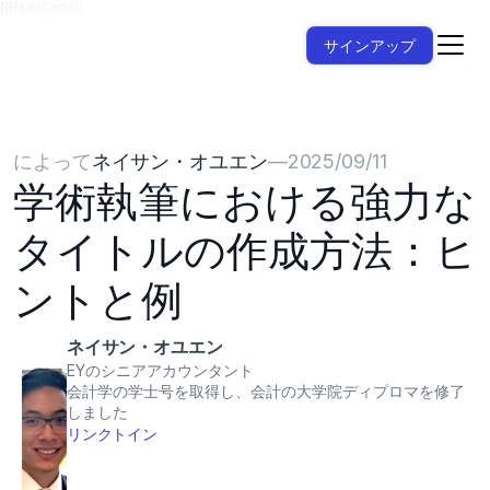
{{HeadCode}}
サインアップ
によって
ネイサン・オユエン
—
2025/09/11
学術執筆における強力な
タイトルの作成方法：ヒ
ントと例
ネイサン・オユエン
EYのシニアアカウンタント
会計学の学士号を取得し、会計の大学院ディプロマを修了
しました
リンクトイン