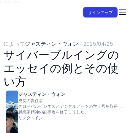
{{HeadCode}}
サインアップ
によって
ジャスティン・ウォン
—
2025/04/25
サイバーブルイングの
エッセイの例とその使
い方
ジャスティン・ウォン
成長の責任者
グローバルビジネスとデジタルアーツの学士号を取得し、
起業家精神の副専攻を修了しました。
リンクトイン