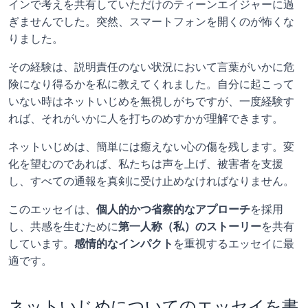
インで考えを共有していただけのティーンエイジャーに過
ぎませんでした。突然、スマートフォンを開くのが怖くな
りました。
その経験は、説明責任のない状況において言葉がいかに危
険になり得るかを私に教えてくれました。自分に起こって
いない時はネットいじめを無視しがちですが、一度経験す
れば、それがいかに人を打ちのめすかが理解できます。
ネットいじめは、簡単には癒えない心の傷を残します。変
化を望むのであれば、私たちは声を上げ、被害者を支援
し、すべての通報を真剣に受け止めなければなりません。
このエッセイは、
個人的かつ省察的なアプローチ
を採用
し、共感を生むために
第一人称（私）のストーリー
を共有
しています。
感情的なインパクト
を重視するエッセイに最
適です。
ネットいじめについてのエッセイを書