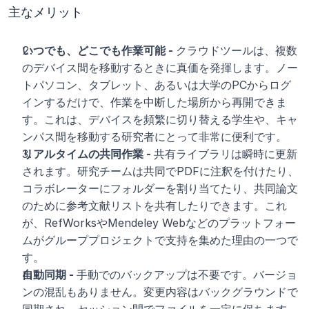
主なメリット
いつでも、どこでも作業可能 - 
クラウドツールは、複数
のデバイス間を移動するときに真価を発揮します。ノー
トパソコン、タブレット、あるいは大学のPCからログ
インするだけで、作業を中断した場所から再開できま
す。これは、デバイスを頻繁に切り替える学生や、キャ
ンパス間を移動する研究者にとって非常に便利です。
リアルタイムの共同作業 - 
共有ライブラリは瞬時に更新
されます。研究チームは共同でPDFに注釈を付けたり、
コラボレーターにフォルダーを割り当てたり、共同論文
のために参考文献リストを共有したりできます。これ
が、RefWorksやMendeley Webなどのプラットフォー
ムがグループプロジェクトで支持を集めた理由の一つで
す。
自動同期 - 
手動でのバックアップは不要です。バージョ
ンの混乱もありません。変更内容はバックグラウンドで
同期され、セッション間でファイルを一定に保ちます。