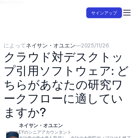
{{HeadCode}}
サインアップ
によって
ネイサン・オユエン
—
2025/11/26
クラウド対デスクトッ
プ引用ソフトウェア: ど
ちらがあなたの研究ワ
ークフローに適してい
ますか?
ネイサン・オユエン
EYのシニアアカウンタント
会計学の学士号を取得し、会計の大学院ディプロマを修了