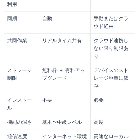
利用
同期
自動
手動またはクラ
ウド経由
共同作業
リアルタイム共有
クラウド連携し
ない限り制限あ
り
ストレージ
無料枠 ＋ 有料アッ
デバイスのスト
制限
プグレード
レージ容量に依
存
インストー
不要
必要
ル
機能の深さ
基本〜中級レベル
高度
通信速度
インターネット環境
高速なローカル