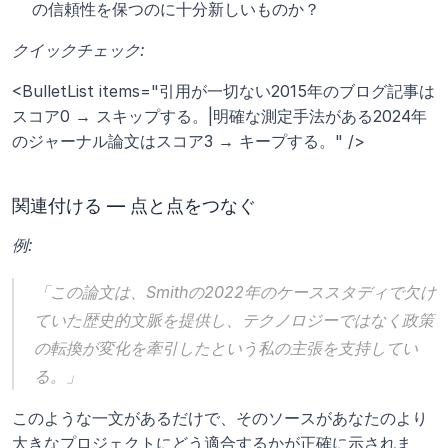
の信頼性を保つのに十分新しいものか？
クイックチェック:
<BulletList items="引用が一切ない2015年のブログ記事は
スコア0 → スキップする。|明確な測定手法がある2024年
のジャーナル論文はスコア3 → キープする。" />
関連付ける — 点と点をつなぐ
例:
「この論文は、Smithの2022年のケーススタディで欠け
ていた歴史的文脈を提供し、テクノロジーではなく政策
の転換が変化を牽引したという私の主張を支持してい
る。」
このような一文があるだけで、そのソースがあなたのより
大きなプロジェクトにどう適合するかが正確に示されま