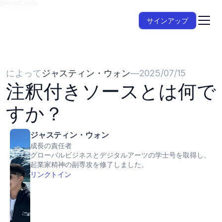
{{HeadCode}}
サインアップ
によって
ジャスティン・ウォン
—
2025/07/15
注釈付きソースとは何で
すか？
ジャスティン・ウォン
成長の責任者
グローバルビジネスとデジタルアーツの学士号を取得し、
起業家精神の副専攻を修了しました。
リンクトイン