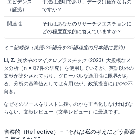
エビデンス
手法は透明であり、データは確かなもの
（証拠）
ですか？
関連性
それはあなたのリサーチクエスチョンに
どの程度直接的に答えていますか？
ミニ記載例（英語135語分を35語程度の日本語に要約）
Li, Z.
淡水中のマイクロプラスチック
 (2023). 大規模なメ
タ分析（n = 87件の研究）を使用しているが、英語以外の
文献が除外されており、グローバルな適用性に限界があ
る。分析の基準値としては有用だが、政策提言にはやや不
向き。
なぜそのソースをリストに残すのかを正当化しなければな
らない、文献レビュー（文学レビュー）に最適です。
省察的（Reflective） – 
“それは私の考えにどう影響
を与えるか？”