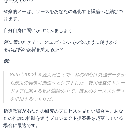
省察的メモは、ソースをあなたの進化する議論へと結びつ
けます。
自分自身に問いかけてみましょう： 
何に驚いたか？
 · 
このエビデンスをどのように使うか？
 · 
それは私の仮説を変えるか？
例:
Sato (2022) を読んだことで、私の関心は気温データか
ら政策の実現可能性へとシフトした。費用便益のトレー
ドオフに関する私の議論の中で、彼女のケーススタディ
を引用するつもりだ。
指導教官があなたの研究のプロセスを見たい場合や、あな
たの推論の軌跡を追うプロジェクト提案書を起草している
場合に最適です。