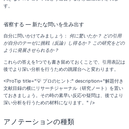
す。
省察する — 新たな問いを生み出す
自分に問いかけてみましょう： 
何に驚いたか？
どの引用
が自分のテーゼに挑戦（反論）し得るか？
この研究をどの
ように発展させられるか？
これらの答えを1つでも書き留めておくことで、引用表記は
後でより深い分析を行うための跳躍台へと変わります。
<ProTip title="💡 プロのヒント:" description="解題付き
文献目録の横にリサーチジャーナル（研究ノート）を置い
ておきましょう。その時の素早い反応や疑問は、後でより
深い分析を行うための材料になります。" />
アノテーションの種類