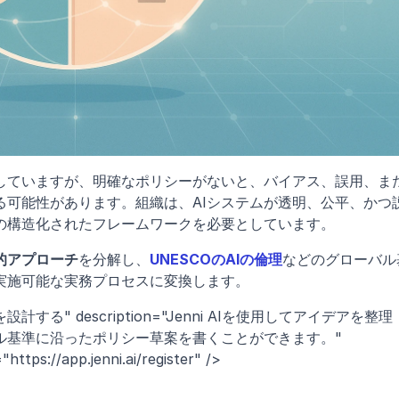
革していますが、明確なポリシーがないと、バイアス、誤用、ま
る可能性があります。組織は、AIシステムが透明、公平、かつ
の構造化されたフレームワークを必要としています。
的アプローチ
を分解し、
UNESCOのAIの倫理
などのグローバル
実施可能な実務プロセスに変換します。
設計する" description="Jenni AIを使用してアイデアを整理
基準に沿ったポリシー草案を書くことができます。" 
ps://app.jenni.ai/register" />