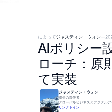
{{HeadCode}}
によって
ジャスティン・ウォン
—
20
AIポリシー
ローチ：原
て実装
ジャスティン・ウォン
成長の責任者
グローバルビジネスとデジタルア
リンクトイン