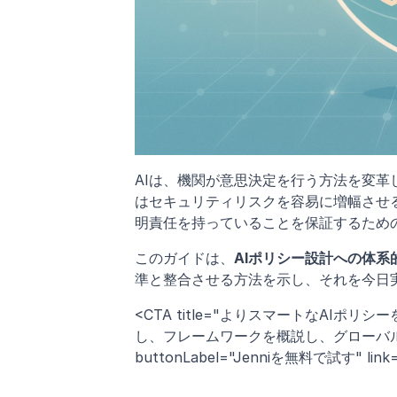
AIは、機関が意思決定を行う方法を変
はセキュリティリスクを容易に増幅させ
明責任を持っていることを保証するため
このガイドは、
AIポリシー設計への体系
準と整合させる方法を示し、それを今日
<CTA title="よりスマートなAIポリシーを
し、フレームワークを概説し、グローバル
buttonLabel="Jenniを無料で試す" link="htt