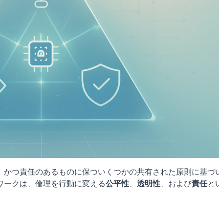
平、かつ責任のあるものに保ついくつかの共有された原則に基づ
ワークは、倫理を行動に変える
公平性
、
透明性
、および
責任
と