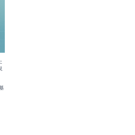
た
説
基