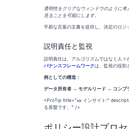
透明性をクリアなウィンドウのように考
見ることを可能にします。
平易な言葉の文書を提供し、決定のロジ
説明責任と監視
説明責任は、アルゴリズムではなく人々
バナンスフレームワーク
は、監視の役割
例としての構造：
データ所有者 → モデルリード → コン
<ProTip title="🧱 インサイト:"
る基盤です。" />
ポリシー設計プロセ