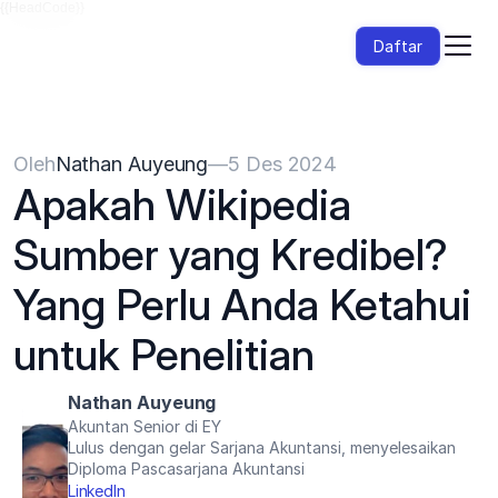
{{HeadCode}}
Daftar
Oleh
Nathan Auyeung
—
5 Des 2024
Apakah Wikipedia 
Sumber yang Kredibel? 
Yang Perlu Anda Ketahui 
untuk Penelitian
Nathan Auyeung
Akuntan Senior di EY
Lulus dengan gelar Sarjana Akuntansi, menyelesaikan 
Diploma Pascasarjana Akuntansi
LinkedIn