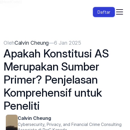
{{HeadCode}}
Daftar
Oleh
Calvin Cheung
—
6 Jan 2025
Apakah Konstitusi AS 
Merupakan Sumber 
Primer? Penjelasan 
Komprehensif untuk 
Peneliti
Calvin Cheung
Cybersecurity, Privacy, and Financial Crime Consulting 
Associate di PwC Kanada