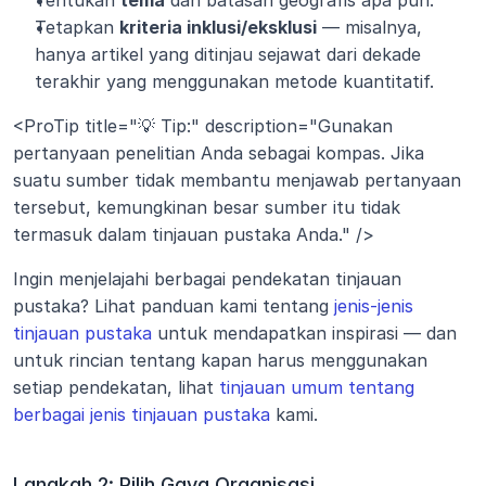
Tentukan 
tema
 dan batasan geografis apa pun.
Tetapkan 
kriteria inklusi/eksklusi
 — misalnya, 
hanya artikel yang ditinjau sejawat dari dekade 
terakhir yang menggunakan metode kuantitatif.
<ProTip title="💡 Tip:" description="Gunakan 
pertanyaan penelitian Anda sebagai kompas. Jika 
suatu sumber tidak membantu menjawab pertanyaan 
tersebut, kemungkinan besar sumber itu tidak 
termasuk dalam tinjauan pustaka Anda." />
Ingin menjelajahi berbagai pendekatan tinjauan 
pustaka? Lihat panduan kami tentang
 jenis-jenis 
tinjauan pustaka
 untuk mendapatkan inspirasi — dan 
untuk rincian tentang kapan harus menggunakan 
setiap pendekatan, lihat 
tinjauan umum tentang 
berbagai jenis tinjauan pustaka
 kami.
Langkah 2: Pilih Gaya Organisasi