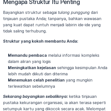
Mengapa Struktur Itu Penting
Bayangkan struktur sebagai 
tulang punggung
 dari 
tinjauan pustaka Anda; tanpanya, bahkan wawasan 
yang kuat dapat runtuh menjadi labirin ide-ide yang 
tidak saling terhubung.
Struktur yang kokoh membantu Anda:
Memandu pembaca
 melalui informasi kompleks 
dalam aliran yang logis
Meningkatkan kejelasan
 sehingga kesimpulan Anda 
lebih mudah diikuti dan diterima
Menemukan celah penelitian
 yang mungkin 
terlewatkan sebelumnya
Sekarang bayangkan sebaliknya:
ketika tinjauan 
pustaka kekurangan organisasi, ia akan terasa seperti 
setumpuk kartu yang dikocok secara acak. Melompat 