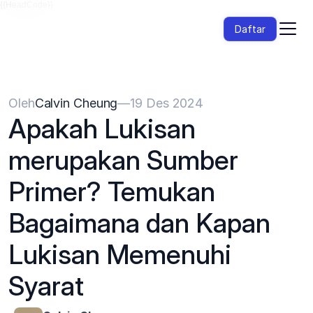
{{HeadCode}}
Daftar
Oleh
Calvin Cheung
—
19 Des 2024
Apakah Lukisan 
merupakan Sumber 
Primer? Temukan 
Bagaimana dan Kapan 
Lukisan Memenuhi 
Syarat