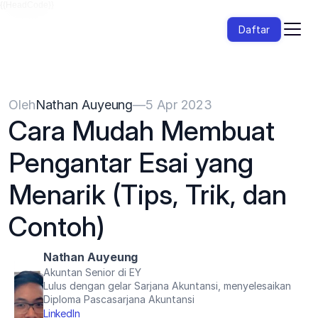
{{HeadCode}}
Daftar
Oleh
Nathan Auyeung
—
5 Apr 2023
Cara Mudah Membuat 
Pengantar Esai yang 
Menarik (Tips, Trik, dan 
Contoh)
Nathan Auyeung
Akuntan Senior di EY
Lulus dengan gelar Sarjana Akuntansi, menyelesaikan 
Diploma Pascasarjana Akuntansi
LinkedIn