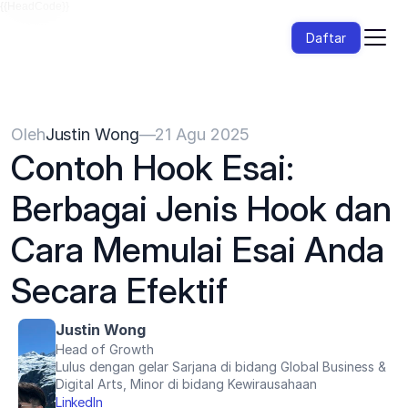
{{HeadCode}}
Daftar
Oleh
Justin Wong
—
21 Agu 2025
Contoh Hook Esai: 
Berbagai Jenis Hook dan 
Cara Memulai Esai Anda 
Secara Efektif
Justin Wong
Head of Growth
Lulus dengan gelar Sarjana di bidang Global Business & 
Digital Arts, Minor di bidang Kewirausahaan
LinkedIn