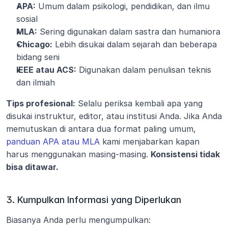
APA:
 Umum dalam psikologi, pendidikan, dan ilmu 
sosial
MLA:
 Sering digunakan dalam sastra dan humaniora
Chicago:
 Lebih disukai dalam sejarah dan beberapa 
bidang seni
IEEE atau ACS:
 Digunakan dalam penulisan teknis 
dan ilmiah
Tips profesional:
 Selalu periksa kembali apa yang 
disukai instruktur, editor, atau institusi Anda. Jika Anda 
memutuskan di antara dua format paling umum, 
panduan APA atau MLA
 kami menjabarkan kapan 
harus menggunakan masing-masing. 
Konsistensi tidak 
bisa ditawar.
3. Kumpulkan Informasi yang Diperlukan
Biasanya Anda perlu mengumpulkan: