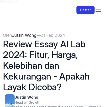
{{HeadCode}}
Daftar
Oleh
Justin Wong
—
21 Feb 2024
Review Essay AI Lab 
2024: Fitur, Harga, 
Kelebihan dan 
Kekurangan - Apakah 
Layak Dicoba?
Justin Wong
Head of Growth
Lulus dengan gelar Sarjana di bidang Global Business & 