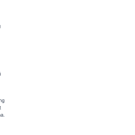
 
 
g 
 
a.