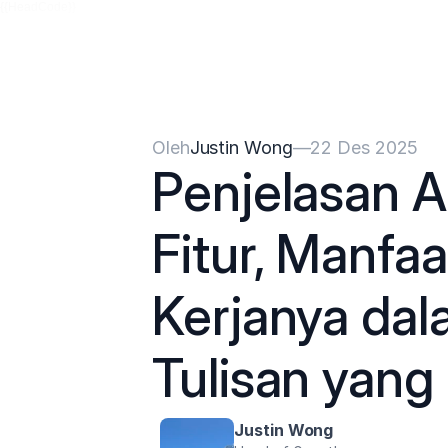
{{HeadCode}}
Oleh
Justin Wong
—
22 Des 2025
Penjelasan Al
Fitur, Manfaa
Kerjanya da
Tulisan yang
Justin Wong