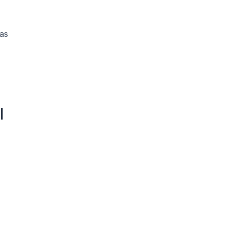
as 
l