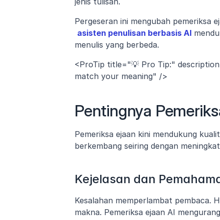
jenis tulisan. 
Pergeseran ini mengubah pemeriksa ej
asisten penulisan berbasis AI
 menduk
menulis yang berbeda.
<ProTip title="💡 Pro Tip:" descripti
match your meaning" />
Pentingnya Pemeriksa
Pemeriksa ejaan kini mendukung kualit
berkembang seiring dengan meningkatn
Kejelasan dan Pemaham
Kesalahan memperlambat pembaca. Ha
makna. Pemeriksa ejaan AI mengurangi 