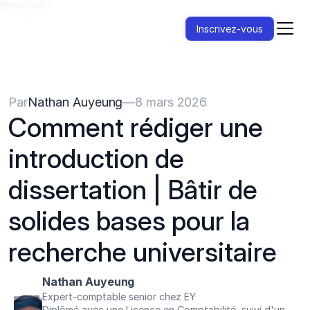
{{HeadCode}}
Inscrivez-vous
Par
Nathan Auyeung
—
8 mars 2026
Comment rédiger une 
introduction de 
dissertation | Bâtir de 
solides bases pour la 
recherche universitaire
Nathan Auyeung
Expert-comptable senior chez EY
Diplômé avec une Licence en Comptabilité, suivi d'un 