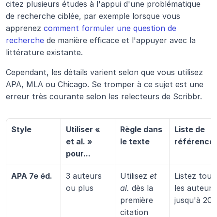
citez plusieurs études à l'appui d'une problématique 
de recherche ciblée, par exemple lorsque vous 
apprenez 
comment formuler une question de 
recherche
 de manière efficace et l'appuyer avec la 
littérature existante.
Cependant, les détails varient selon que vous utilisez 
APA, MLA ou Chicago. Se tromper à ce sujet est une 
erreur très courante selon les relecteurs de Scribbr.
Style
Utiliser « 
Règle dans 
Liste de 
et al. » 
le texte
référence
pour...
APA 7e éd.
3 auteurs 
Utilisez 
et 
Listez tous 
ou plus
al.
 dès la 
les auteurs 
première 
jusqu'à 20.
citation 