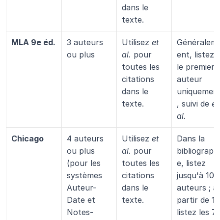
dans le 
texte.
MLA 9e éd.
3 auteurs 
Utilisez 
et 
Généralem
ou plus
al.
 pour 
ent, listez 
toutes les 
le premier 
citations 
auteur 
dans le 
uniquemen
texte.
, suivi de 
et 
al.
Chicago
4 auteurs 
Utilisez 
et 
Dans la 
ou plus 
al.
 pour 
bibliographi
(pour les 
toutes les 
e, listez 
systèmes 
citations 
jusqu'à 10 
Auteur-
dans le 
auteurs ; à 
Date et 
texte.
partir de 11,
Notes-
listez les 7 