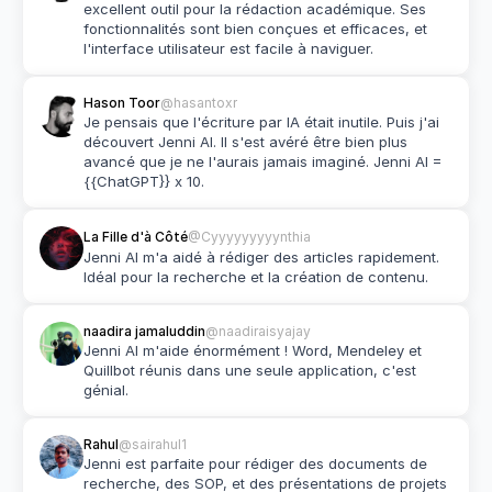
excellent outil pour la rédaction académique. Ses 
fonctionnalités sont bien conçues et efficaces, et 
l'interface utilisateur est facile à naviguer.
Hason Toor
@hasantoxr
Je pensais que l'écriture par IA était inutile. Puis j'ai 
découvert Jenni AI. Il s'est avéré être bien plus 
avancé que je ne l'aurais jamais imaginé. Jenni AI = 
{{ChatGPT}} x 10.
La Fille d'à Côté
@Cyyyyyyyyynthia
Jenni AI m'a aidé à rédiger des articles rapidement. 
Idéal pour la recherche et la création de contenu.
naadira jamaluddin
@naadiraisyajay
Jenni AI m'aide énormément ! Word, Mendeley et 
Quillbot réunis dans une seule application, c'est 
génial.
Rahul
@sairahul1
Jenni est parfaite pour rédiger des documents de 
recherche, des SOP, et des présentations de projets 