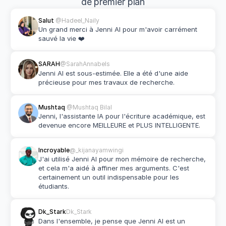
de premier plan
Salut 
@Hadeel_Naily
Un grand merci à Jenni AI pour m'avoir carrément 
sauvé la vie ❤️
SARAH
@SarahAnnabels
Jenni AI est sous-estimée. Elle a été d'une aide 
précieuse pour mes travaux de recherche.
Mushtaq 
@Mushtaq Bilal
Jenni, l'assistante IA pour l'écriture académique, est 
devenue encore MEILLEURE et PLUS INTELLIGENTE.
Incroyable
@_kijanayamwingi
J'ai utilisé Jenni AI pour mon mémoire de recherche, 
et cela m'a aidé à affiner mes arguments. C'est 
certainement un outil indispensable pour les 
étudiants.
Dk_Stark
Dk_Stark
Dans l'ensemble, je pense que Jenni AI est un 