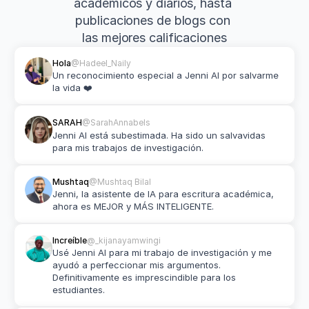
académicos y diarios, hasta 
publicaciones de blogs con 
las mejores calificaciones
Hola
@Hadeel_Naily
Un reconocimiento especial a Jenni AI por salvarme 
la vida ❤️
SARAH
@SarahAnnabels
Jenni AI está subestimada. Ha sido un salvavidas 
para mis trabajos de investigación.
Mushtaq
@Mushtaq Bilal
Jenni, la asistente de IA para escritura académica, 
ahora es MEJOR y MÁS INTELIGENTE.
Increíble
@_kijanayamwingi
Usé Jenni AI para mi trabajo de investigación y me 
ayudó a perfeccionar mis argumentos. 
Definitivamente es imprescindible para los 
estudiantes.