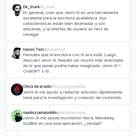
Dk_Stark
Dk_Stark
En general, creo que Jenni AI es una herramienta 
excelente para la escritura académica. Sus 
características están bien diseñadas y son 
efectivas, y la interfaz de usuario es fácil de 
navegar.
Hason Toor
@hasantoxr
Pensaba que la escritura con IA era inútil. Luego 
descubrí Jenni AI. Resultó ser mucho más avanzada 
de lo que jamás podría haber imaginado. Jenni AI = 
ChatGPT x 10.
Chica de al lado
@Cyyyyyyyyynthia
Jenni AI me ayudó a redactar artículos rápidamente. 
Ideal para la investigación y creación de contenido.
naadira jamaluddin
@naadiraisyajay
¡Jenni AI me ayuda muchísimo! Word, Mendeley, 
QuillBot en una sola aplicación, ¿verdad?