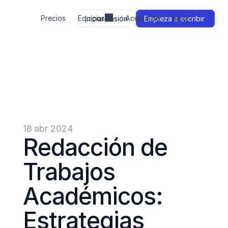
Precios
Equipos
Acerca de
Blog
Iniciar sesión
Empieza a escribir 
18 abr 2024
Redacción de 
Trabajos 
Académicos: 
Estrategias 