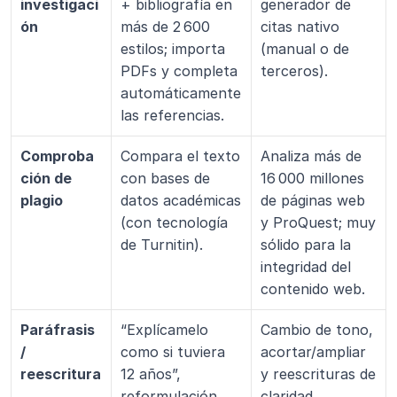
investigaci
+ bibliografía en 
generador de 
ón
más de 2 600 
citas nativo 
estilos; importa 
(manual o de 
PDFs y completa 
terceros).
automáticamente 
las referencias.
Comproba
Compara el texto 
Analiza más de 
ción de 
con bases de 
16 000 millones 
plagio
datos académicas 
de páginas web 
(con tecnología 
y ProQuest; muy 
de Turnitin).
sólido para la 
integridad del 
contenido web.
Paráfrasis 
“Explícamelo 
Cambio de tono, 
/ 
como si tuviera 
acortar/ampliar 
reescritura
12 años”, 
y reescrituras de 
reformulación 
claridad 