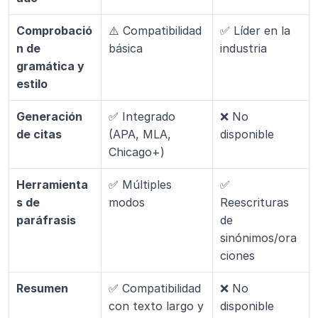
Comprobació
⚠️ Compatibilidad 
✅ Líder en la 
n de 
básica
industria
gramática y 
estilo
Generación 
✅ Integrado 
❌ No 
de citas
(APA, MLA, 
disponible
Chicago+)
Herramienta
✅ Múltiples 
✅ 
s de 
modos
Reescrituras 
paráfrasis
de 
sinónimos/ora
ciones
Resumen
✅ Compatibilidad 
❌ No 
con texto largo y 
disponible