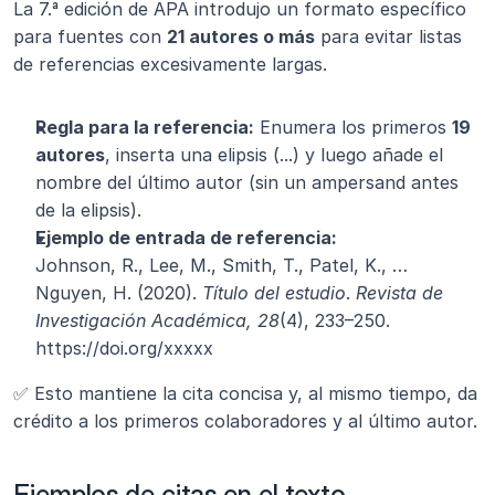
La 7.ª edición de APA introdujo un formato específico 
para fuentes con 
21 autores o más
 para evitar listas 
de referencias excesivamente largas.
Regla para la referencia:
 Enumera los primeros 
19 
autores
, inserta una elipsis (...) y luego añade el 
nombre del último autor (sin un ampersand antes 
de la elipsis).
Ejemplo de entrada de referencia:
Johnson, R., Lee, M., Smith, T., Patel, K., … 
Nguyen, H. (2020). 
Título del estudio
. 
Revista de 
Investigación Académica, 28
(4), 233–250. 
https://doi.org/xxxxx
✅ Esto mantiene la cita concisa y, al mismo tiempo, da 
crédito a los primeros colaboradores y al último autor.
Ejemplos de citas en el texto