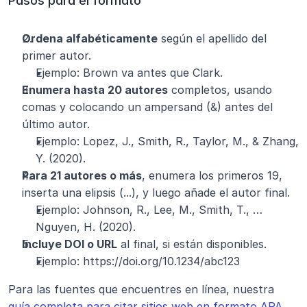
Pasos para el formato
Ordena alfabéticamente
 según el apellido del 
primer autor.
Ejemplo: Brown va antes que Clark.
Enumera hasta 20 autores
 completos, usando 
comas y colocando un ampersand (&) antes del 
último autor.
Ejemplo: Lopez, J., Smith, R., Taylor, M., & Zhang, 
Y. (2020).
Para 21 autores o más
, enumera los primeros 19, 
inserta una elipsis (...), y luego añade el autor final.
Ejemplo: Johnson, R., Lee, M., Smith, T., … 
Nguyen, H. (2020).
Incluye DOI o URL
 al final, si están disponibles.
Ejemplo: https://doi.org/10.1234/abc123
Para las fuentes que encuentres en línea, nuestra 
guía completa para citar sitios web en formato APA 