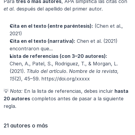
Para 
tres o más autores
, APA simplifica las citas con 
et al.
 después del apellido del primer autor.
Cita en el texto (entre paréntesis):
 (Chen et al., 
2021)
Cita en el texto (narrativa):
 Chen et al. (2021) 
encontraron que...
Lista de referencias (con 3–20 autores):
Chen, A., Patel, S., Rodriguez, T., & Morgan, L. 
(2021). 
Título del artículo
. 
Nombre de la revista, 
15
(2), 45–59. https://doi.org/xxxxx
💡 
Nota:
 En la lista de referencias, debes incluir 
hasta 
20 autores
 completos antes de pasar a la siguiente 
regla.
21 autores o más