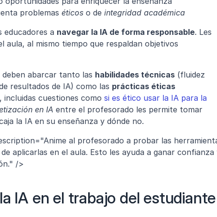
do oportunidades para enriquecer la enseñanza
uenta problemas 
éticos
 o de 
integridad académica
s educadores a 
navegar la IA de forma responsable
. Les 
permite modelar buenas prácticas en el aula, al mismo tiempo que respaldan objetivos 
o deben abarcar tanto las 
habilidades técnicas
 (fluidez 
 de resultados de IA) como las 
prácticas éticas
, incluidas cuestiones como 
si es ético usar la IA para la 
etización en IA
 entre el profesorado les permite tomar 
caja la IA en su enseñanza y dónde no.
description="Anime al profesorado a probar las herramienta
e aplicarlas en el aula. Esto les ayuda a ganar confianza 
ón." />
a IA en el trabajo del estudiante