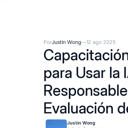
{{HeadCode}}
Por
Justin Wong
—
12 ago 2025
Capacitación
para Usar la 
Responsable 
Evaluación d
Justin Wong