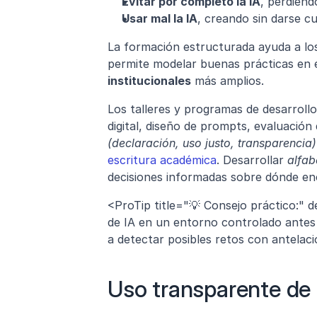
Evitar por completo la IA
, perdien
Usar mal la IA
, creando sin darse c
La formación estructurada ayuda a lo
institucionales
 más amplios.
Los talleres y programas de desarroll
digital, diseño de prompts, evaluación
(declaración, uso justo, transparencia)
escritura académica
. Desarrollar 
alfab
decisiones informadas sobre dónde en
<ProTip title="💡 Consejo práctico:" 
de IA en un entorno controlado antes d
a detectar posibles retos con antelaci
Uso transparente de l