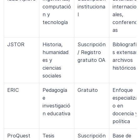
computació
instituciona
internacion
n y 
l
ales, 
tecnología
conferenci
as
JSTOR
Historia, 
Suscripción 
Bibliografía
humanidad
/ Registro 
s extensas, 
es y 
gratuito OA
archivos 
ciencias 
históricos
sociales
ERIC
Pedagogía 
Gratuito
Enfoque 
e 
especializa
investigació
o en 
n educativa
docencia y 
política
ProQuest
Tesis 
Suscripción 
Base de 