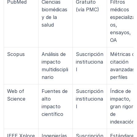
PubMed
Ciencias 
Gratuito 
Filtros 
biomédicas 
(vía PMC)
médicos 
y de la 
especializa
salud
os, 
ensayos, 
OA
Scopus
Análisis de 
Suscripción 
Métricas de
impacto 
instituciona
citación 
multidiscipli
l
avanzadas, 
nario
perfiles
Web of 
Fuentes de 
Suscripción 
Índice de 
Science
alto 
instituciona
impacto, 
impacto 
l
gran rigor 
científico
de 
indexación
IEEE Xplore
Ingenierías, 
Suscripción 
Estándares 