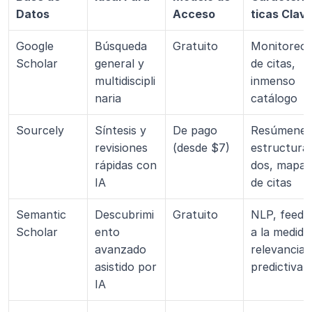
Datos
Acceso
ticas Clav
Google 
Búsqueda 
Gratuito
Monitoreo 
Scholar
general y 
de citas, 
multidiscipli
inmenso 
naria
catálogo
Sourcely
Síntesis y 
De pago 
Resúmenes 
revisiones 
(desde $7)
estructura
rápidas con 
dos, mapas 
IA
de citas
Semantic 
Descubrimi
Gratuito
NLP, feeds 
Scholar
ento 
a la medida,
avanzado 
relevancia 
asistido por 
predictiva
IA