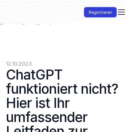
<script type="application/ld+json"> { "@context": "https://schema.org", "@type":
"BreadcrumbList", "itemListElement": [ { "@type": "ListItem", "position": 1, "name":
"ChatGPT ", "item": "https://jenni.ai/chat-gpt" }, { "@type": "ListItem", "position": 2,
Registrieren
"name": "Fehler", "item": "https://jenni.ai/chat-gpt/errors" }, { "@type": "ListItem",
"position": 3, "name": "Nicht-funktionierender Fehler", "item": "https://jenni.ai/chat-
gpt/not-working-error" } ] } </script>
12.10.2023
ChatGPT 
funktioniert nicht? 
Hier ist Ihr 
umfassender 
Leitfaden zur 