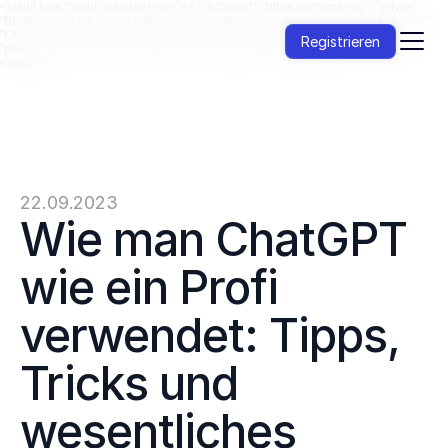
<script type="application/ld+json"> { "@context": "https://schema.org", "@type":
"BreadcrumbList", "itemListElement": [ { "@type": "ListItem", "position": 1, "name":
"Chat GPT", "item": "https://jenni.ai/chat-gpt/" }, { "@type": "ListItem", "position": 2,
Registrieren
"name": "Wie man verwendet", "item": "https://jenni.ai/chat-gpt/how-to-use" } ] }
</script>
22.09.2023
Wie man ChatGPT 
wie ein Profi 
verwendet: Tipps, 
Tricks und 
wesentliches 