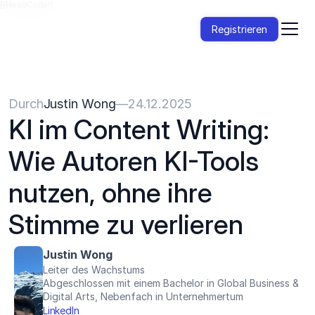
{{HeadCode}}
Registrieren
Durch
Justin Wong
—
24.12.2025
KI im Content Writing: 
Wie Autoren KI-Tools 
nutzen, ohne ihre 
Stimme zu verlieren
Justin Wong
Leiter des Wachstums
Abgeschlossen mit einem Bachelor in Global Business & 
Digital Arts, Nebenfach in Unternehmertum
LinkedIn