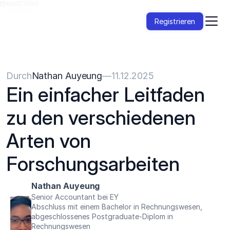
{{HeadCode}}
Registrieren
Durch
Nathan Auyeung
—
11.12.2025
Ein einfacher Leitfaden 
zu den verschiedenen 
Arten von 
Forschungsarbeiten
Nathan Auyeung
Senior Accountant bei EY
Abschluss mit einem Bachelor in Rechnungswesen, 
abgeschlossenes Postgraduate-Diplom in 
Rechnungswesen