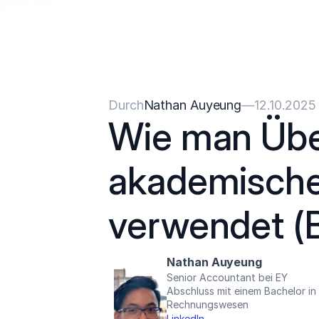
{{HeadCode}}
Durch
Nathan Auyeung
—
12.10.2025
Wie man Übe
akademische
verwendet (B
Nathan Auyeung
Senior Accountant bei EY
Abschluss mit einem Bachelor i
Rechnungswesen
LinkedIn