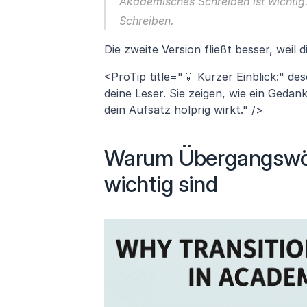
Akademisches Schreiben ist wichtig.
Schreiben.
Die zweite Version fließt besser, wei
<ProTip title="💡 Kurzer Einblick:" d
deine Leser. Sie zeigen, wie ein Gedan
dein Aufsatz holprig wirkt." />
Warum Übergangswör
wichtig sind