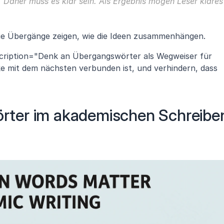
 Daher muss es klar sein. Als Ergebnis mögen Leser klares 
l die Übergänge zeigen, wie die Ideen zusammenhängen.
escription="Denk an Übergangswörter als Wegweiser für 
ke mit dem nächsten verbunden ist, und verhindern, dass 
ter im akademischen Schreiben