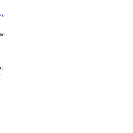
zu 
ie 
. 
 