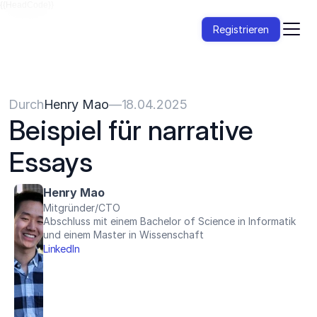
{{HeadCode}}
Registrieren
Durch
Henry Mao
—
18.04.2025
Beispiel für narrative 
Essays
Henry Mao
Mitgründer/CTO
Abschluss mit einem Bachelor of Science in Informatik 
und einem Master in Wissenschaft
LinkedIn