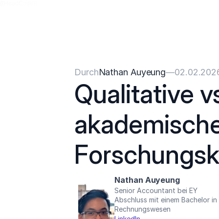
{{HeadCode}}
Durch
Nathan Auyeung
—
02.02.202
Qualitative v
akademische
Forschungs
Nathan Auyeung
Senior Accountant bei EY
Abschluss mit einem Bachelor i
Rechnungswesen
LinkedIn