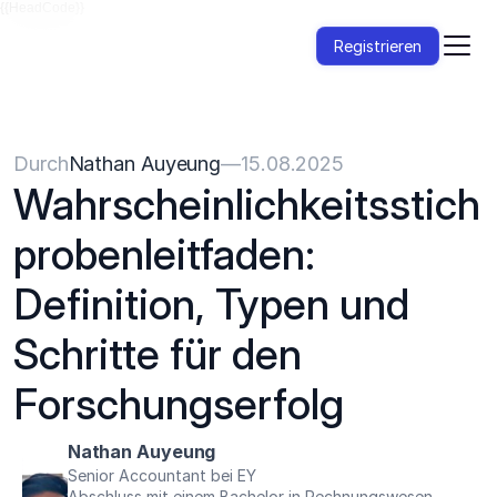
{{HeadCode}}
Registrieren
Durch
Nathan Auyeung
—
15.08.2025
Wahrscheinlichkeitsstich
probenleitfaden: 
Definition, Typen und 
Schritte für den 
Forschungserfolg
Nathan Auyeung
Senior Accountant bei EY
Abschluss mit einem Bachelor in Rechnungswesen, 