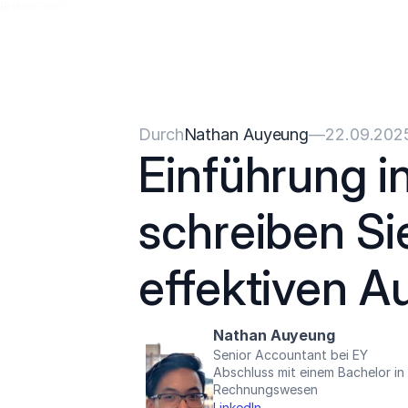
{{HeadCode}}
Durch
Nathan Auyeung
—
22.09.202
Einführung in
schreiben Sie
effektiven A
Nathan Auyeung
Senior Accountant bei EY
Abschluss mit einem Bachelor i
Rechnungswesen
LinkedIn