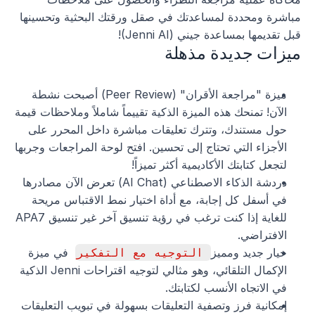
مباشرة ومحددة لمساعدتك في صقل ورقتك البحثية وتحسينها 
قبل تقديمها بمساعدة جيني (Jenni AI)!
ميزات جديدة مذهلة
ميزة "مراجعة الأقران" (Peer Review) أصبحت نشطة 
الآن! تمنحك هذه الميزة الذكية تقييماً شاملاً وملاحظات قيمة 
حول مستندك، وتترك تعليقات مباشرة داخل المحرر على 
الأجزاء التي تحتاج إلى تحسين. افتح لوحة المراجعات وجربها 
لتجعل كتابتك الأكاديمية أكثر تميزاً!
دردشة الذكاء الاصطناعي (AI Chat) تعرض الآن مصادرها 
في أسفل كل إجابة، مع أداة اختيار نمط الاقتباس مريحة 
للغاية إذا كنت ترغب في رؤية تنسيق آخر غير تنسيق APA7 
الافتراضي.
خيار جديد ومميز 
التوجيه مع التفكير
 في ميزة 
الإكمال التلقائي، وهو مثالي لتوجيه اقتراحات Jenni الذكية 
في الاتجاه الأنسب لكتابتك.
إمكانية فرز وتصفية التعليقات بسهولة في تبويب التعليقات 