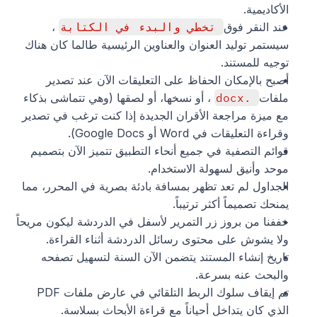
الأكاديمية.
عند النقر فوق 
تخطي والبدء في الكتابة
، 
سيستمر توليد العنوان والعناوين الرئيسية طالما كان هناك 
توجيه للمستند.
أصبح بالإمكان الحفاظ على التعليقات الآن عند تصدير 
ملفات 
.docx
، أو نسخها، أو لصقها (وهي تتماشى بذكاء 
مع ميزة مراجعة الأقران الجديدة إذا كنت ترغب في تصدير 
وقراءة التعليقات في Word أو Google Docs).
قوائم التصفية في جميع أنحاء التطبيق تتميز الآن بتصميم 
موحد وأنيق لسهولة الاستخدام.
الجداول لم تعد تظهر بمسافة بادئة بصرية في المحرر، مما 
يمنحك تصميماً أكثر ترتيباً.
خففنا من بروز زر التمرير لأسفل في الدردشة ليكون مريحاً 
ولا يشوش على محتوى رسائل الدردشة أثناء القراءة.
تاريخ إنشاء المستند يتضمن الآن السنة لتسهيل تصفحه 
والبحث عنه بسرعة.
تم إيقاف سلوك الربط التلقائي في عارض ملفات PDF 
الذي كان يتداخل أحياناً مع قراءة الأبحاث بسلاسة.