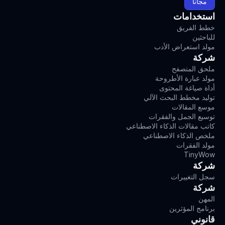
مجاناً
استخدامات
خطط الفريق
للباحثين
مولد استعراض الأدب
شركة
ملحق المتصفح
مولد عبارة الأطروحة
أداة صياغة المحتوى
توليد مخطط البحث الآلي
موسع المقالات
توسيع الجمل والفقرات
كاتب مقالات الذكاء الاصطناعي
ملخص الذكاء الاصطناعي
مولد الفقرات
TinyWow
شركة
سجل التغييرات
شركة
المهن
برنامج المؤثرين
قانوني