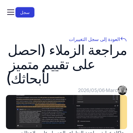
سجل
العودة إلى سجل التغييرات
مراجعة الزملاء (احصل 
على تقييم متميز 
لأبحاثك)
Marc
·
06‏/05‏/2026
محاكاة عملية مراجعة النظراء والحصول على ملاحظات 