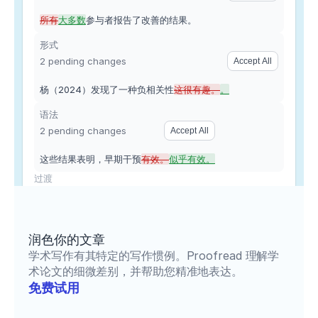
所有
大多数
参与者报告了改善的结果。
形式
2
 pending
changes
Accept All
杨（2024）发现了一种负相关性
这很有趣。
。
语法
2
 pending
changes
Accept All
这些结果表明，早期干预
有效。
似乎有效。
过渡
此外，
Jones（2022）发现了类似的结果。
过度概括
2
 pending
changes
Accept All
润色你的文章
所有
大多数
参与者报告了改善的结果。
学术写作有其特定的写作惯例。Proofread 理解学
结果表明，X 对 Y 有影响。
术论文的细微差别，并帮助您精准地表达。
免费试用 