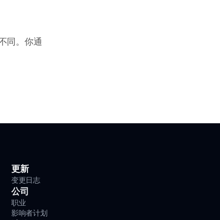
！
验不同。你通
更新
变更日志
公司
职业
影响者计划