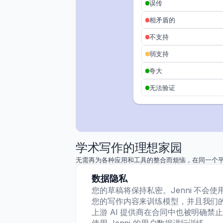
掺银壳聚糖纳米复合材料的动力学
误传
Koral 等
材料化学与物理 · 2025
相矛盾的
不支持
登革热诊断的快速分子检测
弱支持
Hossain 等人
《国际传染病杂志》 · 2024
夸大
无法验证
可持续市场社会回报建模
Valčić 等
《风险与金融管理学报》· 2025
学术写作的理想家园
德国航空与航运船队的脱碳化
无需再为各种应用和工具的整合而烦恼，在同一个
Khanra 等人
Energy Nexus · 2025
数据隐私
您的草稿将保持私密。Jenni 不会使
视光学评估中的混合模式
您的写作内容来训练模型，并且我们
上游 AI 提供商在合同中也被明确禁
Mandujano-Ferrer 等
医学教育 · 2025