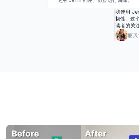
使用 Jenni 的用户数据进行训练。
我使用 J
牛结节性皮肤病的基因组分析
韧性。这
Saidi 等人
《兽医杂志》· 2025
读者的关
丽贝
骨骼代谢组衰老中的超糖基化
Labeille 等
Metabolites · 2024 年
变应性接触性皮炎中的免疫细胞
Singto 等
《神经免疫学杂志》 · 2025
基于学校的通用预防策略
Eisman 等
实施研究与实践 · 2025