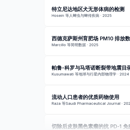
特立尼达地区犬无形体病的检测
Hosein 等人
蜱虫与蜱传疾病 · 2025
西德克萨斯州育肥场 PM10 排放
Marcillo 等
简明数据 · 2025
帕鲁-科罗与马塔诺断裂带地震目
Kusumawati 等
地球与行星内部物理学 · 2024
流动人口患者的优质药物使用
Raza 等
Saudi Pharmaceutical Journal · 20
切除后皮肤黑色素瘤的抗 PD-1 