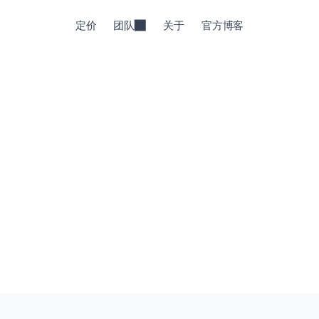
定价
团队
关于
官方博客
任 Jenni 能够在一流领域中生成透明、可验证且高质量
免费开写!
- 免费的
HC
HC
HC
深受全球 500 万+ 学者喜爱