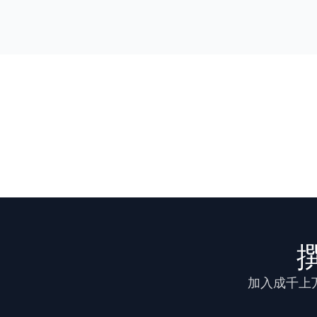
Ochenduszko 等
《肿瘤/血液学关键评论》(Critical
数字取证中的对抗之影
Mary 等
IEEE Access · 2026年
印度早播小麦的生产成果
Albanna 等
《国际农业可持续发展学报》 · 20
餐饮业中的动物福利
Henríquez 等人
《国际美食学与食品科学学报》 ·
烧伤后腋窝挛缩的矫治
加入成千上万
Hifny 等
伯恩斯 · 2024