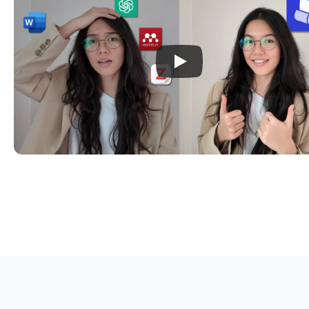
脂肪组织功能障碍中的 ACE 与 Ang
Mkhize 等
International Journal of Molecul
老年居民的社区参与
Lengerer 等
《乡村研究杂志》 · 2025
测量以减少肠道甲烷排放
Marsan 等
PubliCatt (圣心天主教大学) · 2025
教育机构中的窄带物联网 (NB-IoT
Taruc 等人
《国际计算科学研究学报》· 2024
培养迎战工业4.0的毕业生
Sapawi 等人
EDUCATUM Journal of Social S