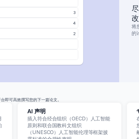
研究
尽
3
改
4
将
的
2
平台即可高效撰写您的下一篇论文。
AI 声明
用
插入符合经合组织（OECD）人工智能
的
原则和联合国教科文组织
止
（UNESCO）人工智能伦理等框架披