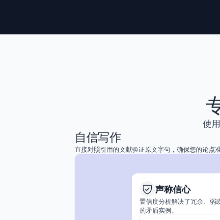
医学生对 Arkangel AI 的验证
Castano-Villegas 等
medRxiv · 2026
可视喉镜在鼻胃管置入术中的应用
B, et al.
《麻醉与重症监护趋势》 · 2024
匈牙利对欧盟条例的战略性运用
使用
Metodieva 等
《当代欧洲研究杂志》 · 2025
自信写作
直接对照引用的文献验证原文字句，确保您的论点
辣蓼的生态值化利用
Das 等人
Bioresource Technology Reports 
声称信心
置信度分析解决了冗余、弱
的矛盾实例。