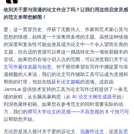
收到关于爱与浪漫的论文作业了吗？让我们用这些启发灵感
的范文来帮您解围！
爱，这一贯穿历史、俘获了无数诗人、作家和艺术家心灵与
思想的情感，始终是一个深奥而多维的主题。虽然这种情感
的深度和复杂性可能会使其成为论文中一个令人望而生畏的
主题，但合适的资源可以将这一挑战转化为一项收获颇丰的
尝试。如果您仍在缩小切入点的范围，可以浏览我们关于
论
文写作最佳选题与创意
。对于那些希望在写作中捕捉爱与浪
漫精髓的人来说，我们的论文写作辅助工具可以成为灵感和
帮助的灯塔，包括在线
延长论文篇幅
的选项。这款由 
Jenni.ai 提供技术支持的工具为论文写作过程提供了一条无
缝的旅程，从头脑风暴构思（从 
AI 论文大纲生成器
开始）
到润色最终初稿。如果您在参考范文的同时需要实际的动
力，我们的
撰写大学论文的灵感——不容忽视的 8 个技巧
可
以帮助您开始。
无论您是深入探讨关于爱的议论文、
说服性论文
，还是
反思