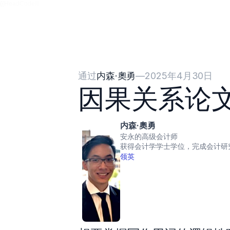
{{HeadCode}}
通过
内森·奧勇
—
2025年4月30日
因果关系论
内森·奧勇
安永的高级会计师
获得会计学学士学位，完成会计研
领英